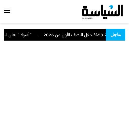
عاجل
صف الأول من 2026
.
"أدنوك" تعلن استهداف