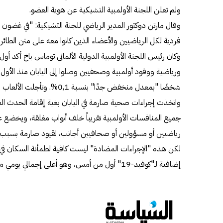
ولم تعلن اللجنة الأولمبية التشيكية عن هوية العضو.
وقال مارتن دوكتور المدير الرياضي للجنة التشيكية: "في غضون
فردية لكل الرياضيين والأعضاء الذين كانوا معه على متن الطائرة
شخصًا "بمعدل منخفض جدًا" بنسبة
واتخذت إجراءات صحية صارمة في اليابان بغية إقامة الحدث الع
جميع المنافسات الأولمبية تقريباً خلف أبواب مغلقة، ويخضع عش
رياضيين أو مسؤولين أو صحافيين أجانب، لقيود صارمة بسبب 
إضافية لـ"كوفيد-19" أول من أمس، وهو أعلى إجمالي يومي منذ يناير.