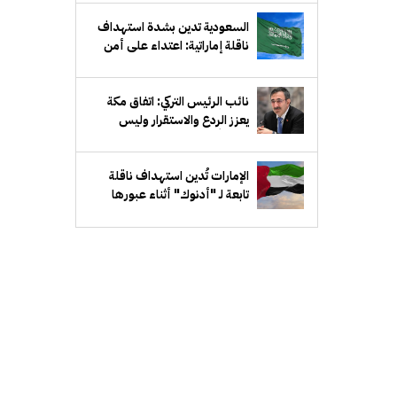
السعودية تدين بشدة استهداف
ناقلة إماراتية: اعتداء على أمن
الملاحة البحرية وإمدادات الطاقة
العالمية
نائب الرئيس التركي: اتفاق مكة
يعزز الردع والاستقرار وليس
موجهاً ضد إيران أو أي دولة
الإمارات تُدين استهداف ناقلة
تابعة لـ "أدنوك" أثناء عبورها
مضيق هرمز