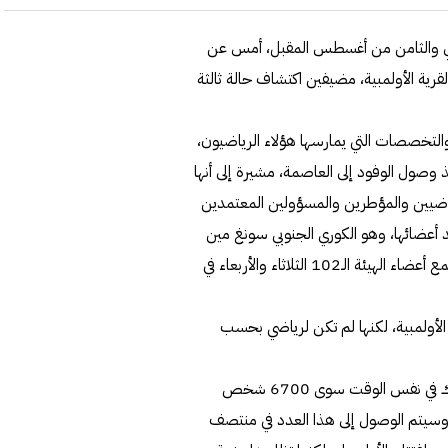
طوكيو المقرر في الفترة بين 23 يوليو الحالي والثامن من أغسطس المقبل، أمس عن
قرية الأولمبية، مضيفين اكتشاف حالة ثالثة
ة لأولمبياد طوكيو 2020، الجنسيات والتخصصات التي يمارسها هؤلاء الرياضيون،
ت أنه ثبتت إصابة أربعة رياضيين بـ"كوفيد-19" منذ وصول الوفود إلى العاصمة، مشيرة إلى أنها
لرياضيين والمؤطرين والمسؤولين المعتمدين
د أعضائها، وهو الكوري الجنوبي سونغ مين
ريو، جاءت إيجابية لدى وصوله إلى الأرخبيل. ومن المقرر أن يجتمع أعضاء الهيئة الـ102 الثلاثاء والأربعاء في
الأولمبية، لكنها لم تكن لرياضي بحسب
وتبلغ سعة القرية الأولمبية 17 ألف نسمة، ولكن لن يقيم هناك في نفس الوقت سوى 6700 شخص
 وسيتم الوصول إلى هذا العدد في منتصف