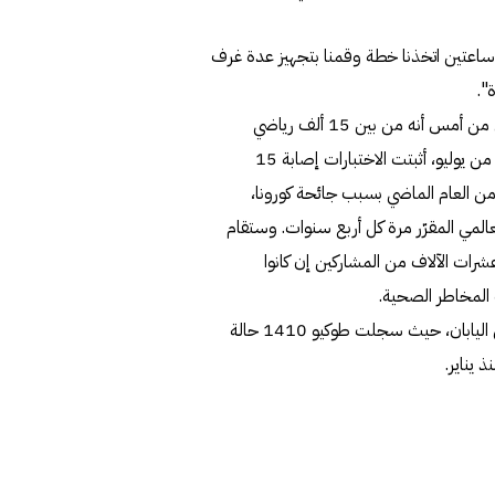
 ساعتين اتخذنا خطة وقمنا بتجهيز عدة غرف
".
وكان رئيس اللجنة الأولمبية الدولية الألماني توماس باخ أكد أول من أمس أنه من بين 15 ألف رياضي
ورياضية ووفود أولمبية وصحفيين وصلوا إلى اليابان منذ الأول من يوليو، أثبتت الاختبارات إصابة 15
 0,1%. وتأجلت الألعاب من العام الماضي بسبب جائحة كورونا،
المي المقرّر مرة كل أربع سنوات. وستقام
رات الآلاف من المشاركين إن كانوا
المخاطر الصحية.
لكن هذه "الإجراءات المضادة" ليست كافية لطمأنة السكان في اليابان، حيث سجلت طوكيو 1410 حالة