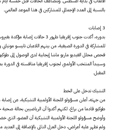
الألعاب في بداية أغسطس. وتتضاعف الحالات قبل خمسة أيام من 
بالنسبة إلى العدد الإجمالي للمشاركين في هذا الموعد العالمي.
3 إصابات
بدوره، أكدت جنوب إفريقيا ظهور 3 حالات 
للمشاركة في الدورة الصيفية، من بينهم اللاعبان تابيسو مونياني
فحص محلل الفيديو ماريو ماشا إيجابية لدى الوصول إلى طوكيو
وسيبدأ المنتخب الأولمبي لجنوب إفريقيا منافسته في الدورة 
المقبل.
التشيك تدخل على الخط
من جهته، أعلن مسؤولو اللجنة الأولمبية التشيكية، عن إصابة ع
طوكيو قادما من براغ، لكنهم أكدوا أن الرياضيين بحالة صحية جيد
وأوضح مسؤولو اللجنة الأولمبية التشيكية أن العضو، الذي خض
ولم تظهر عليه أعراض، دخل العزل الذاتي بالإضافة إلى العديد م