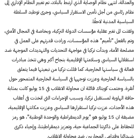
والعدالة، انتهى نظام الوصاية الذي ارتبط بالبلاد، تم تغيير النظام الإداري إلى
نظام رئاسي من أجل تأمين الاستقرار السياسي، وجرى توطيد السلطة
السياسية المدنية لاحقًا.
ولفتت الى تغير عقلية مؤسسات الدولة التركية، وبخاصة في المجال الأمني​​،
وتم بالفعل "تأميم" هذه المؤسسات، وزادت قدرتهم على العمل في
مصلحة الأمة، وبدأت تركيا في مواجهة التحديات والتهديدات الموجهة ضد
استقلالها السياسي وسلامتها الإقليمية بنجاح أكبر وهي تتخذ مبادرات
فعالة في سياستها الخارجية، كما قللت تركيا من تبعيتها فيما يتعلق
بالسياسة الخارجية وعززت توجهها في السياسة الخارجية المتمحور حول
أنقرة. وختمت كويتاك قائلة ان محاولة الانقلاب في 15 يوليو كانت بمثابة
حافة الهاوية لمستقبل تركيا، وبسبب الإجراءات التي اتخذت في أعقاب
هذه الأحداث، عززت تركيا استقرارها السياسي وعززت مكانتها الإقليمية،
مضيفة ان 15 يوليو هو "يوم الديمقراطية والوحدة الوطنية"، هو رمز
للحفاظ على ذاكرتنا الجماعية حية، وتعزيز ديمقراطيتنا، وإحياء ذكرى
شهدائنا وقدامى المحاربين ضد محاولة الانقلاب.