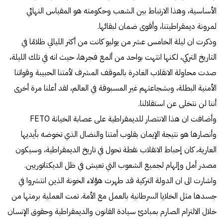
الأساسية، وهذا الارتباط بين الشعب وحكومته هو المقياس النهائي
لمرونة ديمقراطيتنا، وأقوى ضمان لبقائها.
وذكرت ان ليلة الخامس عشر من يوليو كانت من أكثر الليالي ظلامًا في
التاريخ التركي، لكنها انتهت بواحد من ألمع فجرها، حيث انه في تلك الليلة،
صدت محاولة الانقلاب الغادرة بالموقف المشرف لأمتنا الحبيبة وقواتنا
الأمنية البطلة، وبشجاعتهم غير المسبوقة في العالم، لقد أعلنا مرة أخرى
أننا لن نتخلى عن استقلالنا.
وأضافت ان هذا الانتصار للديمقراطية على عصابة الخيانة FETO
وأنصارها هو نتيجة الإيمان بقلوب أمتنا والنضال الذي تخوضه بأيديها
العارية، كان إحباط الانقلاب نقطة تحول في تاريخ الديمقراطية، وسيكون
مصدر أمل وإلهام لجميع الشعوب التي تعيش في ظل الديكتاتوريين.
واشارت الى ان الدولة التركية قد طهرت هؤلاء الخونة الذين انتشروا في
جسدها مثل الخلايا السرطانية بالعمل مع الأمة. تمت العملية برمتها من
خلال الالتزام الصارم بمبادئ سيادة القانون والديمقراطية وحقوق الإنسان