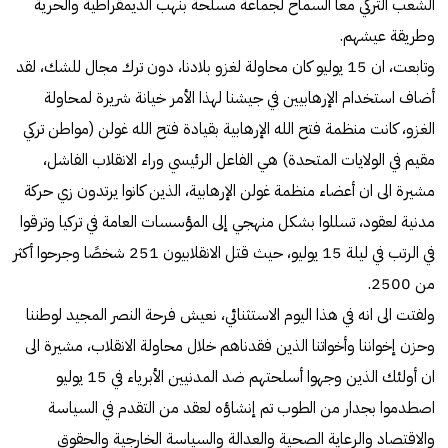
الشعب التركي معا السماح لجماعة مسلحة بنهب الديمقراطية والحرية
وطريقة عيشهم.
وتابعت، ان 15 يوليو كان محاولة لغزو بلادنا، دون ترك مجال للشك، لقد
أضاف استخدام الإرهابيين في جيشنا لهذا الأمر خيانة شريرة لمحاولة
الغزو، كانت منظمة فتح الله الإرهابية بقيادة فتح الله غولن (مواطن تركي
مقيم في الولايات المتحدة) هي الفاعل الرئيسي وراء الانقلاب الفاشل،
مشيرة الى ان أعضاء منظمة غولن الإرهابية، الذين كانوا يرتدون زي حركة
مدنية لعقود، تسللوا بشكل منهجي إلى المؤسسات العامة في تركيا وترقوا
في الرتب في ليلة 15 يوليو، حيث قتل الانقلابيون 251 شخصًا وجرحوا أكثر
من 2500.
ولفتت الى انه في هذا اليوم الاستثنائي، نعيش فرحة النصر المجيد لوطننا
وحزن إخواننا وأخواتنا الذين فقدناهم خلال محاولة الانقلاب، مشيرة الى
ان أولئك الذين وجهوا أسلحتهم ضد المدنيين الأبرياء في 15 يوليو
اصطدموا بجدار من الطوب تم إنشاؤه لعقد من التقدم في السياسة
والاقتصاد والرعاية الصحية والعدالة والسياسة الخارجية والحقوق