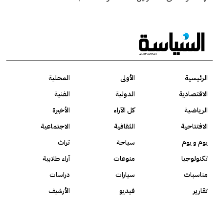
الرئيسية
الأولى
المحلية
الاقتصادية
الدولية
الفنية
الرياضية
كل الآراء
الأخيرة
الافتتاحية
الثقافية
الاجتماعية
يوم و يوم
سياحة
تراث
تكنولوجيا
منوعات
آراء طلابية
مناسبات
سيارات
دراسات
تقارير
فيديو
الأرشيف