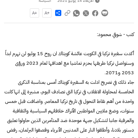
الأربعاء 14 يوليو 2021
السياسة
Share
كتب - شوقي محمود:
أكدت سفيرة تركيا في الكويت عائشة كويتاك ان روح 15 يوليو لن تهرم ابداً
وستواصل تركيا طريقها بحزم تماشيا مع اهدافها لعام 2023 ورؤى
2053 و2071.
جاء ذلك في تصريح ادلت به السفيرة كويتاك أمس بمناسبة الذكرى
الخامسة لمحاولة الانقلاب في تركيا التي تصادف اليوم، مشيرة إلى انها كانت
واحدة من أهم نقاط التحول في تاريخ تركيا المعاصر. واضافت قبل خمس
سنوات، وضع ملايين المواطنين الأتراك خلافاتهم السياسية والثقافية
والعرقية جانبا لتشكيل جبهة موحدة ضد المتآمرين الذين حاولوا تعليق
دستور بلادنا، وأطلقوا النار على المدنيين الأبرياء وقصفوا البرلمان، رفض