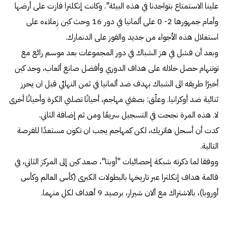
علينا الاستمتاع بتواجدنا في هذه البيئة". وكانت إنكلترا فازت على أرضها
وأمام جمهورها 2- 0 على ألمانيا في دور 16 وحث كين زملاءه على
استغلال هذه الأجواء من جديد والفوز على الدنمارك.
وبعد أن فشل في هز الشباك في دور المجموعات بعد موسم رائع مع
توتنهام حصل خلاله على هداف الدوري وأفضل صانع ألعاب، وجد كين
أخيرًا طريقه الى الشباك بهدف ضد ألمانيا في ثمن النهائي قبل ان يحرز
ثنائية ضد أوكرانيا. وعلّق: بصفتي مهاجم، أحيانًا تصلني الكرة وأحيانًا أخرى
لا. هذه المرة نجحت في التسجيل سريعًا ومن ثم إضافة الثاني.
كدت أن أسجل هاتريك، لكن كمهاجم يجب ان تكون مستعدًا للفرصة
التالية.
ووفقا لما ذكرته شبكة إحصائيات "أوبتا"، صعد كين إلى المركز الثاني، في
قائمة هداف إنكلترا عبر تاريخها بالبطولات الكبرى (كأس العالم وكأس
أوروبا)، بالاشتراك مع ألان شيرار، برصيد 9 أهداف لكل منهما.