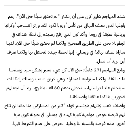
شدد المهاجم هاري كين على أن إنكلترا "لم تحقق شيئًا حتى الآن"، رغم
بلوغها الدور نصف النهائي من كأس أوروبا لكرة القدم إثر اكتساحها أوكرانيا
برباعية نظيفة في روما. وأكد كين الذي رفع رصيده إلى ثلاثة اهداف في
البطولة: نجن على الطريق الصحيح ولكننا لم نحقق شيئًا حتى الآن. لدينا
مباراة نصف نهائية في ويمبلي، إنها لحظة جيدة لنحتفل بها ولكننا نعرف
أين نريد أن نصل.
وتابع المهاجم (27 عاماً): حتى الآن كل شيء يسير بشكل جيد ويمنحنا
ذلك الثقة، ولكننا سنواجه الدنمارك وهي فريق صعب ويملك إمكانات
سيتحتم علينا دراستها، سنحظى بدعم 60 الف متفرج، نريد أن نجعلهم
فخورين بنا كما عائلاتنا وأصدقائنا.
وأضاف لاعب توتنهام هوتسبير قوله "كثير من المشاركين منا حاليا لن تتاح
لهم فرصة خوض مواجهة كبيرة كهذه في ويمبلي في بطولة كبرى مرة
أخرى. هذه فرصة بالنسبة لنا وعلينا الحرص على عدم التفريط فيها.