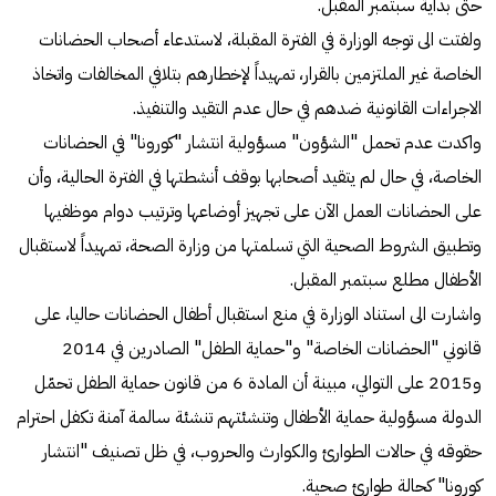
حتى بداية سبتمبر المقبل.
ولفتت الى توجه الوزارة في الفترة المقبلة، لاستدعاء أصحاب الحضانات
الخاصة غير الملتزمين بالقرار، تمهيداً لإخطارهم بتلافي المخالفات واتخاذ
الاجراءات القانونية ضدهم في حال عدم التقيد والتنفيذ.
واكدت عدم تحمل "الشؤون" مسؤولية انتشار "كورونا" في الحضانات
الخاصة، في حال لم يتقيد أصحابها بوقف أنشطتها في الفترة الحالية، وأن
على الحضانات العمل الآن على تجهيز أوضاعها وترتيب دوام موظفيها
وتطبيق الشروط الصحية التي تسلمتها من وزارة الصحة، تمهيداً لاستقبال
الأطفال مطلع سبتمبر المقبل.
واشارت الى استناد الوزارة في منع استقبال أطفال الحضانات حاليا، على
قانوني "الحضانات الخاصة" و"حماية الطفل" الصادرين في 2014
و2015 على التوالي، مبينة أن المادة 6 من قانون حماية الطفل تحمّل
الدولة مسؤولية حماية الأطفال وتنشئتهم تنشئة سالمة آمنة تكفل احترام
حقوقه في حالات الطوارئ والكوارث والحروب، في ظل تصنيف "انتشار
كورونا" كحالة طوارئ صحية.