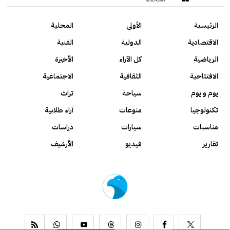
الرئيسية
الأولى
المحلية
الاقتصادية
الدولية
الفنية
الرياضية
كل الآراء
الأخيرة
الافتتاحية
الثقافية
الاجتماعية
يوم و يوم
سياحة
تراث
تكنولوجيا
منوعات
آراء طلابية
مناسبات
سيارات
دراسات
تقارير
فيديو
الأرشيف