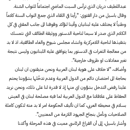
عبداللطيف دريان الذي ترأس السبت الماضي اجتماعاً للنواب السّنة.
وقال باسيل من دار الفتوى: "رأينا في اللقاء الذي جمع النواب السنة كلاماً
وطنياً لا يختلف عليه لبنانيان وأتينا لنؤكد وقوفنا الى جانب المفتي في كل
الكلام الذي صدر لا سيما لناحية الدستور ووثيقة الطائف التي نتمسك
بتنفيذها لناحية اللامركزية وانشاء مجلس شيوخ والغاء الطائفية، اذ لا بد
من معالجة الثغرات في الدستور بما يتوافق عليه اللبنانيون وليس نتيجة
تغير معادلات او ظروف خارجية".
وأضاف، "لا خلاف على هوية لبنان العربية ونحن متيقنون ان لبنان
بحاجة الى احتضان دائم من الدول العربية وعدم تدخّلها بشؤوننا يحتم
علينا رفض التدخل بشؤون اي منها إذ لا قدرة لنا على ذلك، ونحن نريد
الحفاظ على علاقاتنا مع الدول العربية لما فيه مصلحة لبنان في العيش
بسلام في محيطه العربي، كما ان تأليف الحكومة امر لا بد منه لتكون كاملة
الصلاحيات ونأمل بنجاح الجهود اللازمة من المعنيين".
وأشار باسيل، إلى أن الفراغ الرئاسي مميت في هذه المرحلة وأكدنا