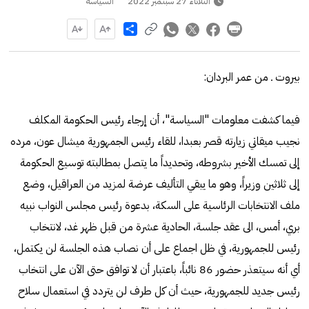
الثلاثاء 27 سبتمبر 2022
السياسة
Share
بيروت ـ من عمر البردان:
فيما كشفت معلومات "السياسة"، أن إرجاء رئيس الحكومة المكلف
نجيب ميقاتي زيارته قصر بعبدا، للقاء رئيس الجمهورية ميشال عون، مرده
إلى تمسك الأخير بشروطه، وتحديداً ما يتصل بمطالبته توسيع الحكومة
إلى ثلاثين وزيراً، وهو ما يبقي التأليف عرضة لمزيد من العراقيل، وضع
ملف الانتخابات الرئاسية على السكة، بدعوة رئيس مجلس النواب نبيه
بري، أمس، الى عقد جلسة، الحادية عشرة من قبل ظهر غد، لانتخاب
رئيس للجمهورية، في ظل اجماع على أن نصاب هذه الجلسة لن يكتمل،
أي أنه سيتعذر حضور 86 نائباً، باعتبار أن لا توافق حتى الآن على انتخاب
رئيس جديد للجمهورية، حيث أن كل طرف لن يتردد في استعمال سلاح