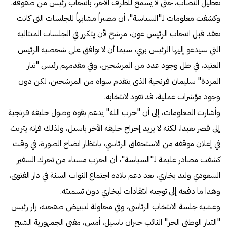
تعطيل النصاب، حتى لا يسمح للطرف الآخر، بانتخاب رئيس من صفوفه.
وكشفت معلومات لـ"السياسة"، أن مصيراً مشابهاً للجلسات التي كانت
تعقد قبل انتخاب الرئيس عون، مرشح لأن يتكرر في الجلسات المتتالية
التي سيدعو إليها الرئيس بري، سيما أن لا توافق على شخصية الرئيس
العتيد، في ظل وجود عدد من المرشحين، وفي مقدمهم رئيس "تيار
المردة" سليمان فرنجية الذي يتقدم سواه من المرشحين، لكن دون
وجود مؤشرات عملية، قد تقود لانتخابه.
وأشارت المعلومات، إلى أن "حزب الله" يدعم بقوة وصول حليفه فرنجية
إلى قصر بعبدا، لكنه لا يريد إحراج حليفه الآخر باسيل، ولذلك فإنه يتريث
في إعلان موقفه من الاستحقاق الرئاسي، بانتظار اتضاح الصورة، في وقت
كشفت مصادر عليمة لـ"السياسة"، أن الحزب مستاء من تحرك السفير
السعودي وليد بخاري، بعد دعم بلاده اجتماع النواب السنة في دار الفتوى،
وهذا ما دفعه إلى توجيه انتقادات لبخاري دون تسميته.
وعشية جلسة الانتخاب الرئاسي، وفي محاولة لتبييض صفحته، زار رئيس
"التيار الوطني الحر" النائب جبران باسيل، أمس، مفتي الجمهورية الشيخ