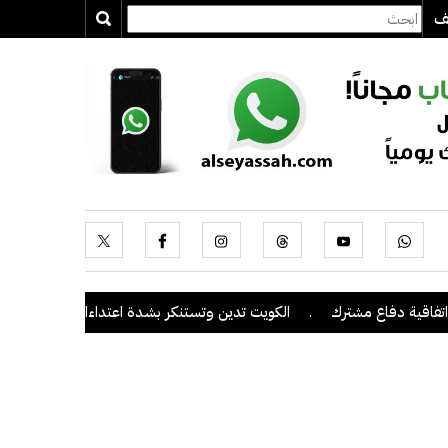
يف
 دفاع مشترك
.
الكويت تدين وتستنكر بشدة اعتداءات ميليشيا الحوثي على