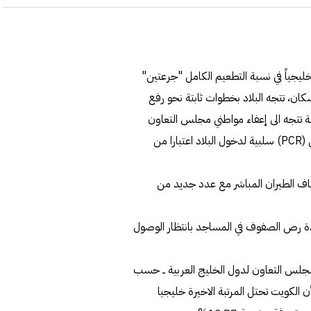
 خليجياً في نسبة التطعيم الكامل "جرعتين"
مستهدفة و19.77% من عدد السكان، تتجه البلاد بخطوات ثابتة نحو رفع
ة تتجه الى إعفاء مواطني مجلس التعاون
الخليجي الذين تلقوا جرعتي لقاح من شرط تقديم شهادة فحص (PCR) سلبية لدخول البلاد اعتبارا من
اف الطيران المباشر مع عدد جديد من
ودة رص الصفوف في المساجد بانتظار الوصول
جلس التعاون لدول الخليج العربية ــ حسب
ن الكويت تحتل المرتبة الاخيرة خليجيا