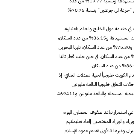
بنسبة التطعيم الكامل "جرعتين" بتسجيل 23.32% للفئات المستهدفة وبنسبة 19.77% من عدد
السكان، كما احتلت الكويت المرتبة الاخيرة لجهة التطعيم الجزئي "جرعة الى جرعتين" بنسبة 70.75%
في مقدمة دول الخليج والعالم باعتبارها
الأكثر تحصيناً، بنسبة تحصين جزئي تصل إلى 98.01% من الفئات المستهدفة و86.15% من عدد السكان،
وبنسبة تطعيم كامل تصل إلى 85.66% من الفئات المستهدفة و75.30% من عدد السكان، تليها البحرين
سبة تطعيم كامل 86.26% من الفئات المستهدفة و72.13% من عدد السكان، في حين حلت قطر ثالثا
م الكويت خليجياً لجهة معدلات التعافي، إذ
نسبة 98.6% من إجمالي عدد حالات التعافي خليجيا البالغة مليونين
و417636 حالة بنسبة 97.9% من اجمالي عدد الاصابات الخليجية المسجلة والبالغة مليونين و469411
ي استمرار تباعد صفوف المصلين اليوم،
راء والوزراء المختصين إلغاء تعليماتهم
ان وغيرها فالأولى تقديم عمود الإسلام