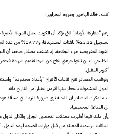
كتب ـ خالد الهاجري ومروة البحراوي:
رغم "مفارقة الأرقام" التي تؤكد أن الكويت تحتل المرتبة الأخيرة
بتسجيل 23.32% للفئات ال
القيود المفروضة جراء الجائحة، إذ كشفت مصادر صحية أن الني
أكتوبر المقبل.
وتوقعت المصادر فتح قاعات الأفراح "بأعداد محدودة" واستئن
الدول المشمولة بالحظر بينها الاردن اعتبارا من التاريخ ذاته.
بينما ذكرت المصادر أن اللجنة ترى ضرورة التريث في مسألة ع
الى المناعة المجتمعية.
يأتي ذلك فيما أظهرت معدلات التحصين الجزئي والكلي لدول م
البيانات الرسمية المعلنة من قبل وزارات الصحة لهذه الدول ــ أ