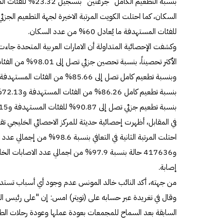
للفئات المستهدفة ما يُعادل 60% من عدد السكان.
وكشفت الإحصائية المتداولة أن الامارات العربية المتحدة جاءت 
بن
بنسبة تطعيم جزئي تصل إلى 90.87% للفئات المستهدفة و86.15% من عدد السكان.
في المقابل، أظهرت إحصائية حديثة للمركز الاحصائي الخليجي تقد
احتلت المرتبة الثانية في التعافي ب
إصابة.
من جهته، أكد النائب خالد المونس عدم وجود أي أسباب تستدع
وقال في تغريدة عبر حسابه على (تويتر) امس: إن "على رئيس الوز
السابقة بعد السماح للمجمعات بعودة عملها وعودة رحلات الطير