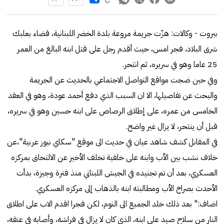
بيروت - وكالات: هزّت جريمة مروعة بلدة الخضر اللبنانية، قضاء بعلبك
شرق البلاد، فجر امس، حيث أقدم رجل على قتل ابنه البالغ من العمر
25 عاما وهو في سريره، ثم انتحر.
وفي حين ضجت مواقع التواصل الاجتماعي بالحديث عن الجريمة
والبحث عن تفاصيلها، الا ان السبب الذي دفع أحمد عودة، وهو في العقد
الخامس من عمره، على إطلاق الرصاص على ابنه حسين وهو في سريره،
قبل أن ينتحر، لا يزال غير واضح.
في المقابل كشف شاهد عيان في حديث الى موقع "سكاي نيوز عربية"،عن
خلاف نشب بين الأب وابنه على خلفية تخلف الأخير عن الالتحاق بمركزه
العسكري، بعد أن تم تجنيده في الجيش اللبناني منذ فترة وجيزة، بدأت
الأحدث بصراخ الأب ومطالبته ابنه بالذهاب إلى مركزه العسكري.
اضاف:" بعد ذلك خلد الجميع الى النوم، لكن فجرا اقدم الاب على اطلاق
النار من سلاح صيد على ابنه، الذي كان لا يزال في فراشه، وأصابه في عنقه،