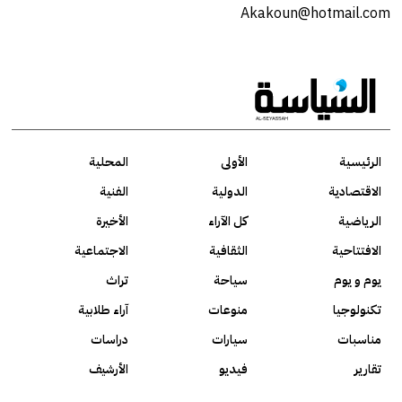
Akakoun@hotmail.com
الرئيسية
الأولى
المحلية
الاقتصادية
الدولية
الفنية
الرياضية
كل الآراء
الأخيرة
الافتتاحية
الثقافية
الاجتماعية
يوم و يوم
سياحة
تراث
تكنولوجيا
منوعات
آراء طلابية
مناسبات
سيارات
دراسات
تقارير
فيديو
الأرشيف