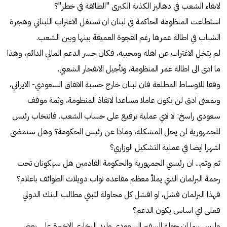
لابقاء الشعب في دهاليز الكذبة الكبرى "الطائفة في خطر"؟
استطاعت المنظومة الحاكمة في لبنان ان تستغل الاغتراب اللبناني وهجرة
الشباب في اطالة عمرها رغم الفجوة العميقة بينها وبين الشعب.
لم يتخل الاغتراب عن اهله ومحبيه، فكان جسر الدعم المالي الدائم، وهذا
ما ادى الى اطالة عمر المنظومة، وتأجيل الانفجار الشعبي.
وفقا للاوساط المطلعة فان لبنان خارج حسبة الاتفاق السعودي- الايراني،
وبمعنى ادق لن يكون عاملا مساعدا لانقاذ المنظومة، وثمة موقف
سعودي راسخ: لا لاي عملية ترقيع على حساب الشعب. فانتخاب رئيس
للجمهورية لن يحل المشكلة، وماذا عن رئيس الحكومة؟ وهل سنمضى
اشهرا ايضا في عملية التشكيل الوزاري؟
ثم وثم... ان رئيسي الجمهورية والحكومة القادمين هل سيكونان تحت
رحمة البرلمان الذي يملأ معظم مقاعده نواب دويلات الطوائف باعلام؟
فهذا البرلمان فشل، او افشل كل محاولة لتبني مطالب البنك الدولي
فعلى اي اساس يكون الدعم؟
وليس سرا ان جولة السفير السعودي وليد البخاري الاخيرة على بعض