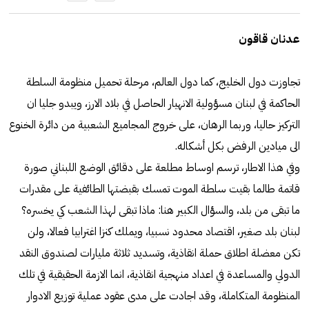
عدنان قاقون
تجاوزت دول الخليج، كما دول العالم، مرحلة تحميل منظومة السلطة
الحاكمة في لبنان مسؤولية الانهيار الحاصل في بلاد الارز، ويبدو جليا ان
التركيز حاليا، وربما الرهان، على خروج المجاميع الشعبية من دائرة الخنوع
الى ميادين الرفض بكل أشكاله.
وفي هذا الاطار، ترسم اوساط مطلعة على دقائق الوضع اللبناني صورة
قاتمة طالما بقيت سلطة الموت تمسك بقبضتها الطائفية على مقدرات
ما تبقى من بلد، والسؤال الكبير هنا: ماذا تبقى لهذا الشعب كي يخسره؟
لبنان بلد صغير، اقتصاد محدود نسبيا، ويملك كنزا اغترابيا فعالا، ولن
تكن معضلة اطلاق حملة انقاذية، وتسديد ثلاثة مليارات لصندوق النقد
الدولي والمساعدة في اعداد منهجية انقاذية، انما الازمة الحقيقية في تلك
المنظومة المتكاملة، وقد اجادت على مدى عقود عملية توزيع الادوار