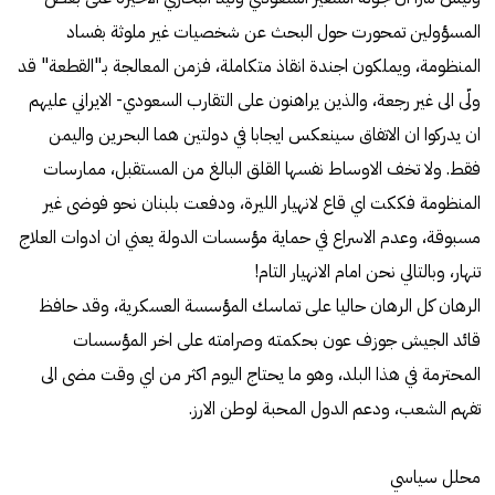
المسؤولين تمحورت حول البحث عن شخصيات غير ملوثة بفساد
المنظومة، ويملكون اجندة انقاذ متكاملة، فزمن المعالجة بـ"القطعة" قد
ولّى الى غير رجعة، والذين يراهنون على التقارب السعودي- الايراني عليهم
ان يدركوا ان الاتفاق سينعكس ايجابا في دولتين هما البحرين واليمن
فقط. ولا تخف الاوساط نفسها القلق البالغ من المستقبل، ممارسات
المنظومة فككت اي قاع لانهيار الليرة، ودفعت بلبنان نحو فوضى غير
مسبوقة، وعدم الاسراع في حماية مؤسسات الدولة يعني ان ادوات العلاج
تنهار، وبالتالي نحن امام الانهيار التام!
الرهان كل الرهان حاليا على تماسك المؤسسة العسكرية، وقد حافظ
قائد الجيش جوزف عون بحكمته وصرامته على اخر المؤسسات
المحترمة في هذا البلد، وهو ما يحتاج اليوم اكثر من اي وقت مضى الى
تفهم الشعب، ودعم الدول المحبة لوطن الارز.
محلل سياسي