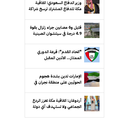
وزير الدفاع السعودي: اتفاقية
مكة للدفاع المشترك ترسخ شراكة
دفاعية طويلة الأمد
قتيل و6 مصابين جراء زلزال بقوة
4.9 درجة في سيتشوان الصينية
"اتحاد القدم": قرعة الدوري
الممتاز... الاثنين المقبل
الإمارات تدين بشدة هجوم
الحوثيين على منطقة نجران في
السعودية
أردوغان: اتفاقية مكة تعزز الردع
الجماعي ولا تستهدف أي دولة