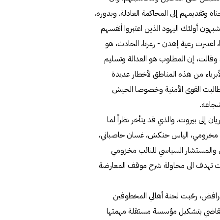
 وتقديمهم إلى المحاكمة العادلة. وبدوره،
بهون أولئك اليهود الذين اعتبروا أنفسهم
اعتبرت رعية إهدن - زغرتا، الحادث، هو
وقالت، إن المطلوب هو العدالة وتسليم
لأبرياء من هذه المناطق لأخطار عديدة
طالبت القوى الأمنية وخصوصا الجيش
شجاعة.
ان إلى بيروت، والذي قد يتأخر نظراً لما
اد مخزومي، الياس حنكش، غسان حاصباني،
 والمستشار السياسي للنائب مخزومي
اعات تهدف الى محاولة شرح موقف المعارضة
افض، رحّبت لجنة أهالي المخطوفين
ة القاضي بتشكيل مؤسسة مستقلة مهمتها