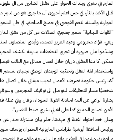
العارم في بشري وبلدات الجوار، على مقتل الشابين من آل طو
قبل الأخذ بالثأر، في حين اعتبر أخرون أن ما جرى هو من تدبير م
الموارنة والسنة، لتعم الفوضى في جميع المناطق، في ظل الشغور
"القوات اللبنانية" سمير جعجع، اتصالات من كل من مفتي لبنان
ريفي، فؤاد مخزومي وعبد العزيز الصمد، وأبدى المتصلون است
وشدّدوا على ضرورة أن تجرى التحقيقات بسرعة لكشف المجرمي
ممكن. كا دعا المفتي دريان خلال اتصال مماثل مع النائب فيصل ك
واستخدام لغة العقل وتحكيم الوجدان الوطني تجنبان لتسعير الفت
أكد رئيس حكومة تصريف الأعمال نجيب ميقاتي خلال اتصال هاتف
شخصيًا مسار التحقيقات للتوصل الى توقيف المجرمين وسوقهم إلى
بشارة الراعي عن ألمه لحادثة القرنة السوداء، وقال وفي عظة
الأمن لصالح الجميع كما على اهالي بشري ضبط النفس".
وعلى خط احتواء الفتنة في مهدها، حذر بيان مشترك صدر عن 
ورئيس أساقفة أبرشية طرابلس المارونية المطران يوسف سويف، م
مناطقية، وشددا في الوقت ذاته على السرعة والضرورة القصوى