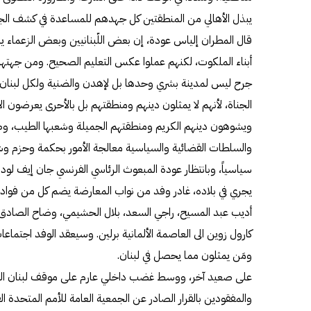
يبذل الأهالي من المنطقتين كل جهدهم للمساعدة في كشف الجناة
قال المطران إلياس عودة، إن بعض اللّبنانيين وبعض الزعماء يش
أبناء الملكوت، لكنهم عملوا عكس التعليم الصحيح. ومن جهتها، 
جرح ليس لمدينة بشري وحدها بل لإهدن والضنية ولكل لبنان 
الجناة، لأنهم لا يمثلون دينهم ومنطقتهم بل بالأحرى يعرضون ا
ويشوهون دينهم الكريم ومنطقتهم الجميلة وشعبها الطيب، و
والسلطات القضائية والسياسية معالجة الأمور بحكمة وحزم و
سياسياً، وبانتظار عودة المبعوث الرئاسي الفرنسي جان إيف لودري
يجري في بلاده، غادر وفد من نواب المعارضة يضم كل من فو
أديب عبد المسيح، راجي السعد، بلال الحشيمي، وضاح الصادق
كارول زوين الى العاصمة الألمانية برلين. وسيعقد الوفد اجتم
ومَن يمثلون مما يحصل في لبنان.
على صعيد آخر، ووسط غضب داخلي عارم على موقف لبنان الر
والمفقودين بالقرار الصادر عن الجمعية العامة للأمم المتحد