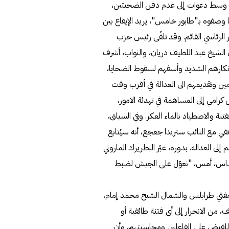
ق، وسط دعوات إلى عدم دفن الضحيتين،
ا وصفوه بـ"طابور خامس"، يريد الإيقاع بين
 الرئاسي القائم. وقد تلقّى رئيس حزب
 الشيخ عبد اللطيف دريان، والنواب، أشرف
نكارهم الشديد وأسفهم لسقوط الضحايا،
ن وتقديمهم الى العدالة في أقرب وقت
رامي إلى المساهمة في تهدئة الامور،
نة والاصطياد بالماء العكر. وفي السياق،
ي مع النائب ستريدا جعجع، أنه سيُتابع
 العدالة. بدوره، عبّر البطريرك الماروني
 قداس، أمس، "نعوّل على الجيش لضبط
مفتي طرابلس والشمال الشيخ محمد إمام،
ن الانجرار إلى أي فتنة طائفية أو
 للقبض على الفاعلين ومحاسبتهم، وأن