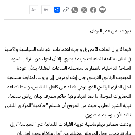
Share
بيروت ـ من عمر البردان
فيما لا يزال الملف الأمني في واجهة اهتمامات القيادات السياسية والأمنية
في لبنان، متابعة لتداعيات جريمة بشري، إلا أن أجواء من الترقب تسود
الساحة الداخلية، بانتظار ما ستحمله الساعات المقبلة بشأن عودة
المبعوث الرئاسي الفرنسي جان إيف لودريان إلى بيروت، لمتابعة مساعيه
لحل المأزق الرئاسي الذي يرخي بثقله على كاهل اللبنانيين، وسط تصاعد
التحذيرات لمرحلة ما بعد انتهاء ولاية حاكم مصرف لبنان رياض سلامة،
نهاية الشهر الجاري، حيث من المرجح أن يتسلم "حاكمية"المركزي اللبناني
نائبه الأول وسيم منصوري.
ودعت مصادر ديبلوماسية عربية القيادات اللبنانية عبر "السياسة"، إلى
بناء تفاهمات حول المرحلة المقبلة، من أجل ملاقاة عودة لودريان