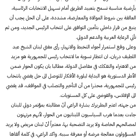
بأرضية مناسبة تسمح بتعبيد الطريق أمام تسهيل الانتخابات الرئاسية،
العالقة بين شروط الموالاة والمعارضة، مشددة، على أن الحل يجب أن
ينبع من قرار داخلي بتأمين التوافق على انتخاب الرئيس الجديد، ومن ثم
تأتي الرعاية العربية والدعم الدولي.
وعلى وقع استمرار أجواء التخبط والانهيار، رأى مفتي لبنان الشيخ عبد
اللطيف دريان، ان انتظار تسوية ما لانتخاب رئيس للجمهورية هو مزيد
من الاهتراء والتفكك في مفاصل الدولة، مطالبا بان يكون الحوار ضمن
الأطر الدستورية هو البداية لبلورة الأفكار للتوصل الى حل يفضي بانتخاب
رئيس للجمهورية، محذرا من أن التأخير والتصلب في المواقف، قد يفضي
الى الإفلاس، والفوضى على كل المستويات.
من جهته، اعتبر البطريرك بشارة الراعي أنّ مطالبته بمؤتمر دولي للبنان
جاءت بعدما هرب السياسيون اللبنانيون من الحوار، لأنهم مرتهنون
لمصالحهم الخاصة ولا يريد التضحية بها، معتبراً أنّ لبنان مريض ولا يريد
المسؤولون معالجة مرضه أو معرفة سببه. واكد الراعي، في كلمة ألقاها