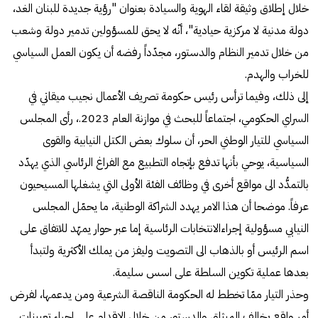
خلال إطلاق وثيقة لقاء الهوية والسيادة بعنوان "رؤية جديدة للبنان الغد،
دولة مدنية لا مركزية حيادية"، أنّه لا يحق للمسؤولين تدمير دولة وشعب
من خلال تدمير النظام والدستور، مجدّداً رفضه أن يكون العمل السياسي
للخراب والهدم.
إلى ذلك، وفيما ترأس رئيس حكومة تصريف الأعمال نجيب ميقاتي في
السراي الحكومي، اجتماعاً للبحث في موازنة العام 2023.، رأى المجلس
السياسي للتيار الوطني الحر، أن سلوك بعض الكتل النيابية والقوى
السياسية، يوحي بأنها تدفع بإتجاه التطبيع مع الفراغ الرئاسي الذي يهدّد
بالتمدُّد الى مواقع أخرى في وظائف الفئة الأولى التي يشغلها المسيحيون
عرفاً. موضحا أن هذا الامر يهدد الشراكة الوطنية، ما يحمّل المجلس
النيابي مسؤولية إجراءالانتخابات الرئاسية إما عبر حوار يمهّد للاتفاق على
اسم الرئيس أو بالذهاب الى التصويت وليفز من يملك الأكثرية ولتبدأ
بعدها عملية تكوين السلطة على اسس سليمة.
وحذر التيار ممّا تخطط له الحكومة الناقصة الشرعية ومن يدعمها، لفرض
أمر واقع يخالف الميثاق والدستور من خلال الإقدام على إجراء تعيينات