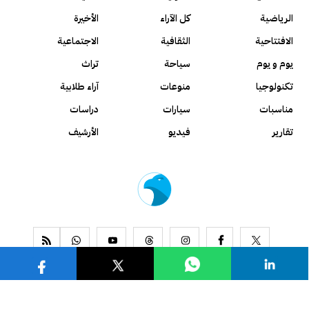
الرياضية
كل الآراء
الأخيرة
الافتتاحية
الثقافية
الاجتماعية
يوم و يوم
سياحة
تراث
تكنولوجيا
منوعات
آراء طلابية
مناسبات
سيارات
دراسات
تقارير
فيديو
الأرشيف
www.alseyassah.com