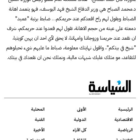
د.محمد الصباح هي وزير الدفاع الشيخ فهد اليوسف، فهو يتعمد اهانة
الضباط ويقول لهم راح اقعدكم عند حريمكم… ضابط برتبة "عميد"
دمعته على عينه من حجم الاهانة، تقول لهم قعدوا عند حريمكم، شرف
ان نقعد عند حريمنا وزوجاتنا وامهاتنا، لا يحق لأي احد ان يهين كويتيا،
"شيخ في بيتكم"، واقول نهايتك معلومة، ضباط ما عليهم شيء تحيلوهم
للتقاعد، مو مثلك عليك شبهات مالية، ونملك نحن ان نقعدك في بيتك.
الرئيسية
الأولى
المحلية
الاقتصادية
الدولية
الفنية
الرياضية
كل الآراء
الأخيرة