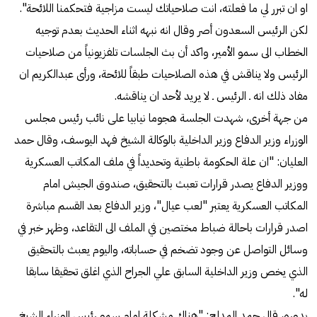
او ان تبرر لي ما فعلته، انت صلاحياتك ليست مزاجية فتحكمنا اللائحة".
لكن الرئيس السعدون أصر وقال انه نبهه اثناء الحديث بعدم توجيه
الخطاب الى سمو الأمير، واكد أن بث الجلسات تلفزيونياً من صلاحيات
الرئيس ولا يناقش في هذه الصلاحيات طبقاً للائحة، ورأى عبدالكريم ان
مفاد ذلك انه ـ الرئيس ـ لا يريد لأحد ان يناقشه.
من جهة أخرى، شهدت الجلسة هجوما نيابيا على نائب رئيس مجلس
الوزراء وزير الدفاع وزير الداخلية بالوكالة الشيخ فهد اليوسف، وقال حمد
العليان: "ان علة الحكومة باطنية وتحديداً في ملف المكاتب العسكرية
ووزير الدفاع يصدر قرارات تعبث بالتحقيق، صندوق الجيش امام
المكاتب العسكرية يعتبر "لعب عيال"، وزير الدفاع بعد القسم مباشرة
اصدر قرارات باحالة ضباط مختصين في الملف الى التقاعد، وظهر خبر في
وسائل التواصل عن وجود تضخم في حساباته، واليوم يعبث بالتحقيق
الذي يخص وزير الداخلية السابق علي الجراح الذي اغلق تحقيقا سابقا
له".
بدوره، قال حمد المدلج: "هناك مشكلة امام سمو رئيس الوزراء الشيخ