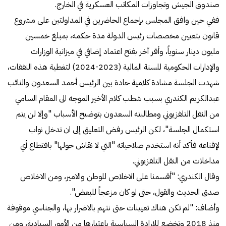
صندوق الجيش وتجاوزات المكاتب العسكرية في الخارج.
ففي حين وافق المجلس بإجماع الحاضرين في المداولتين على مشروع
قانون بتعيين مخصصات رئيس الدولة مدة حكمه، بمبلغ خمسين
مليون دينار سنوياً، وأقر آخر بفتح اعتماد إضافي في ميزانية الوزارات
والإدارات الحكومية للسنة المالية (2023-2024) لتغطية هذه النفقات،
شهدت الجلسة مشادة كلامية حادة بين الرئيس أحمد السعدون والنائب
عبدالكريم الكندري بسبب شطب كلام الأخير الموجه الى المقام السامي
من النقل التلفزيوني ومطالبته السعدون بتوضيح الأسباب "وإلا لن يتم
استكمال الجلسة"، لكن الرئيس رفض التعليق إلى ان تدخل نواب
لإقناعه فأكد أنه استخدم صلاحياته "التي لا نقاش حولها" باقتطاع أي
مداخلات من النقل التلفزيوني.
وقال الكندري: "أقسمنا على الاخلاص للوطن والامير، ومن الاخلاص
صدق الحديث والقول، حتى لو كان مزعجاً للبعض".
وأضاف: "لم تكن هناك تعيينات حتى نتهم بالاضرار بها، والجناسي موقوفة
منذ 2018 وتخضع للإرادة السياسية باعتبارها من الأمور السيادية، ومن