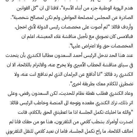
هدم الهوية الوطنية جزء من أبناء الأسرة"، لافتا الى ان "كل القوانين
الصادرة عن المجلس لمصلحة المواطن ولم تكن لمصالح شخصية".
وأردف قائلا: "لم أصوت على مخصصات رئيس الدولة لأنني اخجل،
فبالامس كان تصويتي مع تأجيل مناقشة غلاء المعيشة، اعلم ان
المخصصات حق ولا اعتراض عليها".
عند هذا الحد تدخل الرئيس أحمد السعدون مطالبا الكندري بأن يتحدث
في سياق مناقشة الخطاب الأميري ولا يخرج عنه، والالتزام باللائحة، الا ان
الكندري رد قائلا: "انا أدافع عن البرلمان الذي لم تدافع انت عنه، ولا
تضطرني للكلام معك بطريقة اخرى".
وعاد الكندري فطلب نقطة نظام للحديث، لكن السعدون رفض، وعلى
اثر ذلك، ترك الكندري مقعده وتوجه الى المنصة وخاطب الرئيس قائلا:
"والله ما اخليك تكمل الجلسة اذا ما اعطيتني الحق بالكلام، فانت
اصدرت أوامرك بشطب كلامي من التلفزيون، هذا مو من حقك فانا لم
اخالف اللائحة، ما راح تكمل الجلسة، فاما ان تعيد كلامي للنقل التلفزيوني