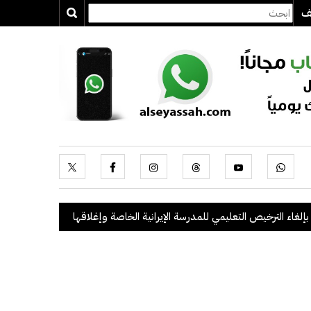
يف
الترخيص التعليمي للمدرسة الإيرانية الخاصة وإغلاقها
.
"الداخلية": ضبط 56 مخالفاً في حملة أمنية مشتركة بالتعاون مع "القوى العاملة"