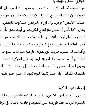
حجازي: نسعى للبرونزية
من ناحيته، أكد الجزائري سعيد حجازي، مدرب يد العميد، ان الف
البرونزية في لقائه اليوم مع الشارقة الإماراتي، خاصة وأن الفريقين 
حليف "الأبيض" يومها، وان اوراق الفريقين مشكوفه للبعض.
وقال: "كنا نأمل أن نصل مع لاعبي الكويت، الى أبعد مدى وأن نح
المطلوب امام الوكرة الافضل منا اعدادا حيث يملك عدد من لاعب
كأس العالم للمنتخبات ومع فريقهم واستعدوا منذ ما يقارب الا
وأضاف: لم يشارك فريقنا بأي بطولة خارجية منذ ثلاث سنوات وهذا
اننا نأمل أن نصعد منصة التتويج اليوم بتحقيق المركز الثالث آسيوي
وحول اصابات بعض اللاعبين، اشار حجازي الى اصابة عبدالله ال
بالعضلة الضامة، وان مشاركتهما اليوم تعود الى مدى جهوزيتهم وت
إصابة مدرب الوكرة
تعرض التونسي آمن القفصي، مدرب يد الوكرة القطري، للاصابة با
للمباراة النهائية بعد فوزهم على العميد، وجاءت الاصابة في غر