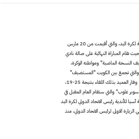
يسدل الستار اليوم على النسخة الـ21 من بطولة الأندية الآسيوية لكرة اليد، والتي أقيمت من 20 مارس
لجاري بمشاركة 13 فريقاً آسيوياً، حيث تقام المباراة النهائية على صالة نادي
ف النسخة الماضية" ومواطنه الوكرة،
بع والتي تجمع بين الكويت "المستضيف"
والشارقة الإماراتي كلاكيت ثاني مرة بعد ان تقابلا في الدور الرئيسي وفاز العميد بذلك اللقاء بنتيجة 25-19،
"سوبر غلوب" والتي ستقام العام المقبل في
آسيا للأندية رئيس الاتحاد الدولي لكرة اليد
يارة الاولى لرئيس الاتحاد الدولي، منذ