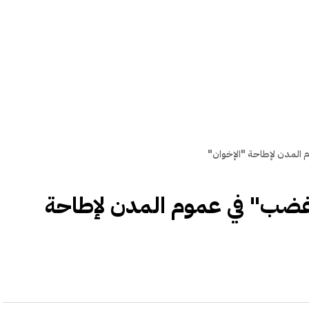
م المدن لإطاحة "الإخوان"
م غضب" في عموم المدن لإطاحة