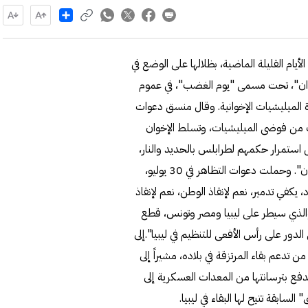
Share
يام القليلة الماضية، بظلالها على الوضع في
خوان"، تحت مسمى "يوم الغضب"، في عموم
الميليشيات الإخوانية. وقال منسق دعوات
ت من فوضى الميليشيات، وتسلط الإخوان
ل استمرار حكمهم لطرابلس بالحديد والنار،
فكانت دعوة التظاهرات من أجل استعادة ليبيا من براثن الإخوان". وحملت دعوات التظاهر في 30 يوليو،
في تدمير، نعم لإنقاذ الوطن، نعم لإنقاذ
والذي سيطر على ليبيا ومصر وتونس، قطع
ي الدور على رأس الأفعى للتنظيم في ليبيا".إلى
تدعم بقاء المرتزقة في بلاده، مشيراً إلى
تدفع بترسانتها من المعدات العسكرية إلى
لسابقة تتيح لها البقاء في ليبيا.