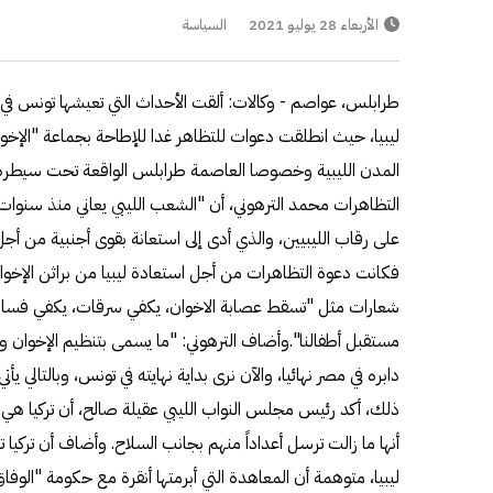
الأربعاء 28 يوليو 2021
السياسة
طرابلس، عواصم - وكالات: ألقت الأحداث التي تعيشها تونس في الأ
ليبيا، حيث انطلقت دعوات للتظاهر غدا للإطاحة بجماعة "الإ
المدن الليبية وخصوصا العاصمة طرابلس الواقعة تحت سيطرة 
التظاهرات محمد الترهوني، أن "الشعب الليبي يعاني منذ سنوا
على رقاب الليبيين، والذي أدى إلى استعانة بقوى أجنبية من أج
شعارات مثل "تسقط عصابة الاخوان، يكفي سرقات، يكفي فساد، يك
مستقبل أطفالنا".وأضاف الترهوني: "ما يسمى بتنظيم الإخوان 
دابره في مصر نهائيا، والآن نرى بداية نهايته في تونس، وبالتالي يأت
ذلك، أكد رئيس مجلس النواب الليبي عقيلة صالح، أن تركيا هي من 
أنها ما زالت ترسل أعداداً منهم بجانب السلاح. وأضاف أن تركيا 
ليبيا، متوهمة أن المعاهدة التي أبرمتها أنقرة مع حكومة "الوفاق" ا