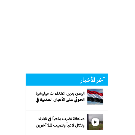
آخر الأخبار
اليمن يدين اعتداءات ميليشيا
الحوثي على الأعيان المدنية في
نجران بالسعودية
صاعقة تضرب ملعباً في تايلاند
وتقتل لاعباً وتصيب 12 آخرين