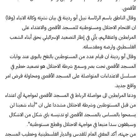
الأقصى.
وقال الناطق باسم الرئاسة نبيل أبو ردينة في بيان نشرته وكالة الانباء (وفا)
ان اقتحام الاحتلال ومستوطنيه للمسجد الأقصى والاعتداء على
المرابطين واعتقالهم، يأتي في إطار التصعيد الإسرائيلي بحق أبناء الشعب
الفلسطيني وارضه ومقدساته.
وقال أبو ردينة ان قيام عدد من المستوطنين بالنفخ بالبوق عند بوابات
المسجد الأقصى تحت بصر وسمع شرطة الاحتلال هو تصعيد خطير في
مسلسل الاعتداءات المتواصلة على المسجد الأقصى ومحاولة فرض امر
واقع جديد.
ودعا المرابطين الى مواصلة الرباط في المسجد الأقصى لمواجهة أي اعتداء
من قبل المستوطنين وشرطة الاحتلال مشددا على ان "أبناء شعبنا لن
يسمحوا بالمساس بالمسجد الأقصى او تدنيسه باي شكل من الاشكال
وسيقفون سدا منيعا في مواجهة الاحتلال وقطع مستوطنيه".
من جهته، أكد المفتي العام للقدس والديار الفلسطينية وخطيب المسجد