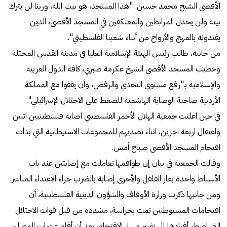
الأقصى الشيخ محمد حسين: "هذا المسجد، هو بيت الله، وربنا لن يترك
بيته ولن يخذل المرابطين والمعتكفين في المسجد الأقصى، الذين
يفتدونه بالمهج والأرواح من أبناء شعبنا الفلسطيني".
من جانبه، طالب رئيس الهيئة الإسلامية العليا في مدينة القدس المحتلة
وخطيب المسجد الأقصى الشيخ عكرمة صبري، كافة الدول العربية
والإسلامية بـ"رفع مستوى التحدي والرفض، وأن يقفوا مع المملكة
الأردنية صاحبة الوصاية الهاشمية للضغط على الاحتلال الإسرائيلي".
في حين اعلنت جمعية الهلال الأحمر الفلسطيني اصابة فلسطينيين اثنين
واعتقال اربعة اخرين، اثناء تصديهم للمجموعات الاستيطانية التي بدأت
اقتحام المسجد الأقصى صباح أمس.
وقالت الجمعية في بيان إن طواقمها تعاملت مع إصابتين عند باب
الأسباط واحدة بغاز الفلفل والأخرى إصابة بالضرب جراء الاعتداء المباشر.
ومن جانبها ذكرت وزارة الأوقاف والشؤون الدينية الفلسطينية، أن
اقتحامات المستوطنين تمت بحراسة، مشددة من قبل قوات الاحتلال
التي اضطر أفرادها إلى تغيير مسار الاقتحام، بعد أن أقام عشرات المصلين