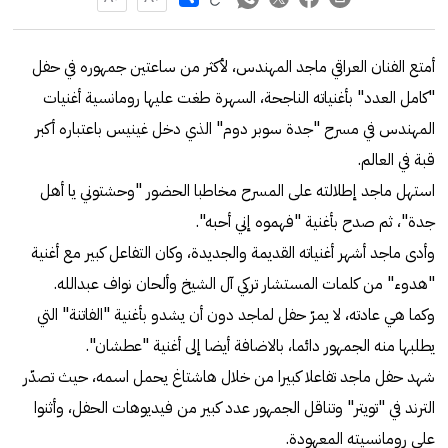
أمتع الفنان العراقي ماجد المهندس، لأكثر من ساعتين جمهوره في حفل
"كامل العدد" بأغنياته الناجحة، السهرة طغت عليها رومانسية أغنيات
المهندس في مسرح "جدة سوبر دوم" الذي دخل غينيس باعتباره أكبر
قبة في العالم.
استهل ماجد إطلالته على المسرح مخاطبا الحضور "وحشتوني يا أهل
جدة"، ثم صدح بأغنية "فهموه إني أحبه".
وأدى ماجد أشهر أغنياته القديمة والجديدة، وكان التفاعل كبير مع أغنية
"هدوء" من كلمات المستشار تركي آل الشيخ وألحان نواف عبدالله.
وكما هي عادته، لا يمرّ حفل لماجد دون أن يشدو بأغنية "الفاتنة" التي
يطلبها منه الجمهور دائما، بالاضافة أيضا إلى أغنية "عطشان".
شهد حفل ماجد تفاعلا كبيرا من خلال هاشتاغ يحمل اسمه، حيث تصدّر
الترند في "تويتر" وتناقل الجمهور عدد كبير من فيديوهات الحفل، وأثنوا
على رومانسيته المعهودة.