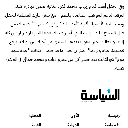
وفي الحفل أيضا، قدم إيهاب محمد فقرة غنائية ضمن مبادرة هيئة
الترفيه لدعم المواهب الصاعدة بالتعاون مع بنش مارك المنظمة للحفل.
وختم ماجد الأمسية بأغنية "أنت ملك" وتقول كلماتها: "أنت ملك من
قبل لا تصبح ملك.. وأنت الذي تأمر وشعبك قدها الدار دارك والوطن كله
إلك.. وأفعالك تحير شعوب تعدها يا سيدي من آخرك لين أولك.. نرفع
قصايدنا حياة ونردها". يذكر أن حفل ماجد ضمن حفلات "جدة سوبر
دوم" هو الثالث بعد حفلي كل من عمرو دياب ومحمد حماقي في المكان
نفسه.
الرئيسية
الأولى
المحلية
الاقتصادية
الدولية
الفنية