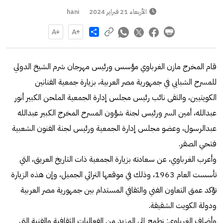
الأربعاء 21 فبراير 2024
hani
Share
قام المخرج مازن الغرباوي مؤسس ورئيس مهرجان شرم الشيخ الدولي
للمسرح الشبابي في جمهورية مصر العربية، بزيارة جمعية الفنانين
الكويتيين، والتقى نائب رئيس مجلس إدارة الجمعية الملحن الكبير أنور
عبدالله، أمين السر ورئيس لجنة شؤون المسرح المخرج الكبير عبدالله
عبدالرسول، وعضو مجلس إدارة الجمعية ورئيس لجنة الفنون الشعبية
فتحي الصقر.
وأعرب الغرباوي، عن سعادته بزيارة الجمعية ذات التاريخ العريق، التي
تأسست العام 1963، وذلك في موقعها التراثي الجميل، وإن هذه الزيارة
تؤكد عمق التعاون الفني والثقافي المستدام بين جمهورية مصر العربية
ودولة الكويت الشقيقة.
وأضاف الغرباوي: نطمح إلى المزيد من الفعاليات الثقافية والفنية التي