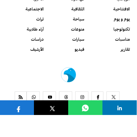
الافتتاحية
الثقافية
الاجتماعية
يوم و يوم
سياحة
تراث
تكنولوجيا
منوعات
آراء طلابية
مناسبات
سيارات
دراسات
تقارير
فيديو
الأرشيف
www.alseyassah.com
Copyright 2026, All Rights Reserved ©
Contact us
About us