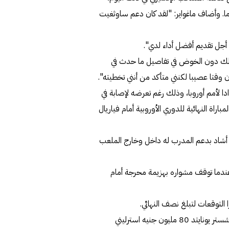
راره في النهاية لاستبعاد اللاعب البالغ من العمر 28 عاما. وأضاف ماغواير: "لقد كان دعم ساوثغيت
ن أجل تقديم أفضل أداء لدي".
ذلك دون الخوض في تفاصيل ما حدث في
 وقتا عصيبا لكنني متأكد من أنني تخطيته".
ر في تشكيلة مؤلفة من 26 لاعبا استعدادا لأمم أوروبا، وذلك رغم تعرضه لإصابة في
اراة النهائية للدوري الأوروبية أمام فياريال
 أشاد بدعم المدرب له داخل وخارج الملعب
 ماغواير المنتخب الإنكليزي كمشجع في كأس أوروبا 2016 عندما توقف مشواره بهزيمة محرجة أمام
لتوقعات لتبلغ نصف النهائي.
بعد اثني عشر شهرًا، أصبح أغلى مدافع في العالم عندما دفع مانشستر يونايتد 80 مليون جنيه استرليني