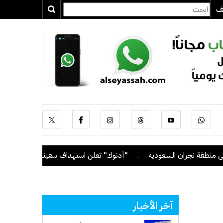
يف
ة نجران السعودية
.
"أدنوك" تعلن استهداف سفينة تابعة لها بصاروخ أثن
آخر الأخبار