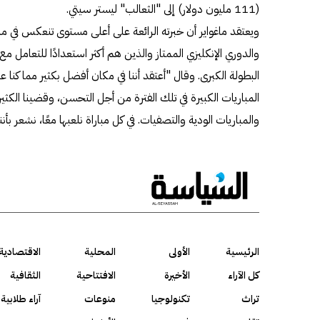
(111 مليون دولار) إلى "الثعالب" ليستر سيتي.
ويعتقد ماغواير أن خبرته الرائعة على أعلى مستوى تنعكس في من
والدوري الإنكليزي الممتاز والذين هم أكثر استعدادًا للتعامل م
المباريات الكبيرة في تلك الفترة من أجل التحسن، وقضينا الكثير
والمباريات الودية والتصفيات. في كل مباراة نلعبها معًا، نشعر بأ
الرئيسية
الأولى
المحلية
الاقتصادية
كل الآراء
الأخيرة
الافتتاحية
الثقافية
تراث
تكنولوجيا
منوعات
آراء طلابية