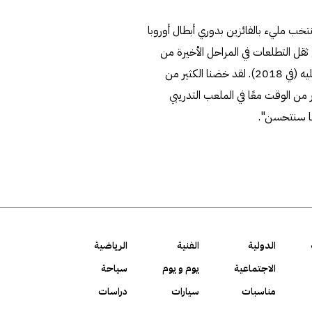
تخب مليء بالفائزين بدوري أبطال أوروبا
ع ثقل التطلعات في المراحل الأخيرة من
البطولة الكبرى. وقال "أعتقد أننا في مكان أفضل بكثير مما كنا عليه (في 2018). لقد خضنا الكثير من
 من الوقت معًا في الملعب التدريبي
ننا سنتحسن".
الدولية
الفنية
الرياضية
الاجتماعية
يوم و يوم
سياحة
مناسبات
سيارات
دراسات