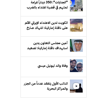
"الجنايات": 350 ديناراً غرامة
لمتهم في قضية اعتداء بالضرب
الكويت تدين الاعتداء الإيراني الآثم
على ناقلة إماراتية: انتهاك صارخ
للقانون الدولي
أمين مجلس التعاون يدين
استهداف ناقلة إماراتية: تصعيد
خطير ومرفوض وتهديد لأمن
الملاحة البحرية
وفاة والد ليونيل ميسي
النائب الأول يتفقد عدداً من الجزر
والمراكز البحرية