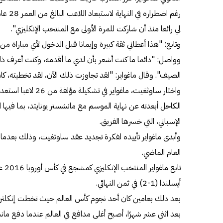
رغم اضط
لي رائعا منذ أن شاركت للمرة الأولى مع المنتخب الإنكليزي".
وتابع: "هذا أعطاني ثقة كبيرة وإيمانا قبل الدخول لأي مباراة م
وواصل: "دائما ما كنت أشعر بأن لدي ما أقدمه، وكنت أعرف 
الصيف". وقال ماغواير: "لقد تجاوزت ذلك الآن، لقد تخطيته، كان
واختار ساوثغيت، ماغواي
الكاحل أبعدته عن نهاية الموسم مع مانشستر يونايتد، بما فيها المب
الإسباني، التي خسرها الفريق.
وأبدى ماغواير تأييده لفكرة تجديد عقد ساوثغيت، وذلك بعدما
العام الماضي.
تابع
أيسلندا (1-2) في ثمن النهائي.
بعد ذلك بعامين كان أحد نجوم كأس العالم حيث تخطت إنكلترا ا