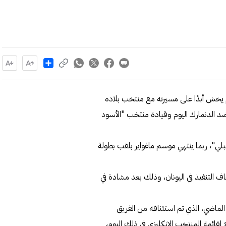
Share
لم يخش أبدًا على مسيرته مع منتخب بلاده
 الدنمارك اليوم وقيادة منتخب "الأسود
مبلي"، ربما ينتهي موسم ماغواير بلقب بطولة
ف التنفيذ في اليونان، وذلك بعد مشادة في
يوم 25 أغسطس من العام الماضي، الذي تم استئنافه من الفريق
لقائمة المنتخب الإنكليزي في ذلك اليوم،