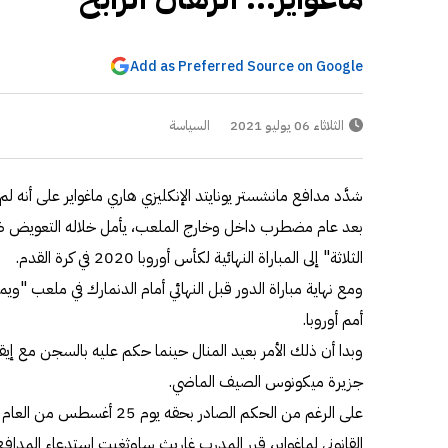
Add as Preferred Source on Google
الثلاثاء 06 يوليو 2021
السياسة
شدَّد مدافع مانشستر يونايتد الإنكليزي هاري ماغواير على أنه 
بعد عام مضطرب داخل وخارج الملعب، يأمل خلاله التعويض ضد
الثلاثة" إلى المباراة النهائية لكأس أوروبا 2020 في كرة القدم.
ومع نهاية مباراة الدور قبل النهائي أمام الدنمارك في ملعب "وي
أمم أوروبا.
وبدا أن ذلك الأمر بعيد المنال حينما حكم عليه بالسجن مع إيقا
جزيرة ميكونوس الصيف الماضي.
على الرغم من الحكم الصادر بحقه 
القانوني لماغواير، قرر المدرب غاريث ساوثغيت استدعاء المدافع 