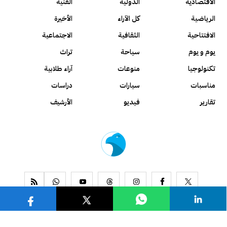
الاقتصادية
الدولية
الفنية
الرياضية
كل الآراء
الأخيرة
الافتتاحية
الثقافية
الاجتماعية
يوم و يوم
سياحة
تراث
تكنولوجيا
منوعات
آراء طلابية
مناسبات
سيارات
دراسات
تقارير
فيديو
الأرشيف
www.alseyassah.com