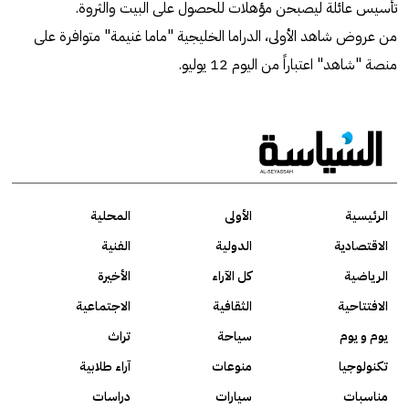
تأسيس عائلة ليصبحن مؤهلات للحصول على البيت والثروة.
من عروض شاهد الأولى، الدراما الخليجية "ماما غنيمة" متوافرة على
منصة "شاهد" اعتباراً من اليوم 12 يوليو.
الرئيسية
الأولى
المحلية
الاقتصادية
الدولية
الفنية
الرياضية
كل الآراء
الأخيرة
الافتتاحية
الثقافية
الاجتماعية
يوم و يوم
سياحة
تراث
تكنولوجيا
منوعات
آراء طلابية
مناسبات
سيارات
دراسات