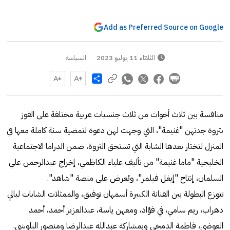
Add as Preferred Source on Google
الثلاثاء 11 يوليو 2023
السياسة
Share
منافسة بين ثلاث أخوات من ثلاث جنسيات عربية مختلفة على الفوز
بثروة جدتهن "غنيمة"، التي وجهت لهن دعوة لتمضية سنة كاملة معها في
المنزل لتختار بعدها الشابة التي تستحق الثروة، ضمن الدراما الاجتماعية
الخليجية "ماما غنيمة" من تأليف علياء الكاظمي، إخراج عبدالرحمن علي
السلمان، إنتاج "إيغل فيلمز"، ويُعرض على منصة "شاهد".
تتوزع البطولة بين الفنانة الكبيرة أسمهان توفيق، والممثلات الشابات ليالي
دهراب، ريم سامي، في فؤاد، ومعهن ياسة، عبدالعزيز أحمد، أحمد
العوضي، فاطمة الدمخي وبمشاركة عبدالله عبدالرضا ومنصور البلوشي.