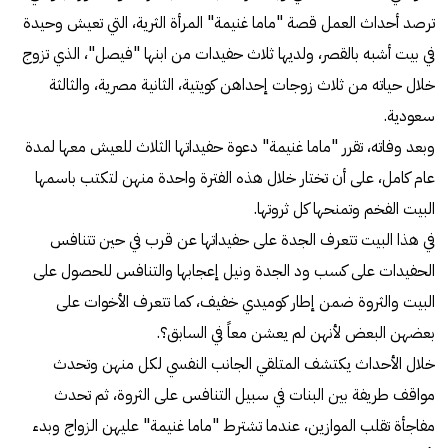
ترصد أحداث العمل قصة "ماما غنيمة" المرأة الثرية، التي تعيش وحيدة
في بيت أشبه بالقصر، ولديها ثلاث حفيدات من ابنها "فيصل"، الذي تزوج
خلال حياته من ثلاث زوجات إحداهن كويتية، الثانية مصرية، والثالثة
سعودية.
وبعد وفاته، تقرر "ماما غنيمة" دعوة حفيداتها الثلاث للعيش معها لمدة
عام كامل، على أن تختار خلال هذه الفترة واحدة منهن لتكتب باسمها
البيت الفخم وتمنحها كل ثروتها.
في هذا البيت تتعرف الجدة على حفيداتها عن قرب في حين تتنافس
الحفيدات على كسب ود الجدة ونيل إعجابها والتنافس للحصول على
البيت والثروة ضمن إطار كوميدي خفيف، كما تتعرف الأخوات على
بعضهن البعض لأنهن لم يعشن معاً في السابق؟.
خلال الأحداث يكتشف المتلقي الجانب النفسي لكل منهن وتحدث
مواقف طريفة بين البنات في سبيل التنافس على الثروة، ثم تحدث
مفاجأة تقلب الموازين، عندما تشترط "ماما غنيمة" عليهن الزواج وبدء