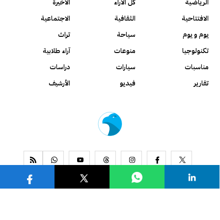
الرياضية
كل الآراء
الأخيرة
الافتتاحية
الثقافية
الاجتماعية
يوم و يوم
سياحة
تراث
تكنولوجيا
منوعات
آراء طلابية
مناسبات
سيارات
دراسات
تقارير
فيديو
الأرشيف
www.alseyassah.com
Copyright 2026, All Rights Reserved ©
Contact us
About us