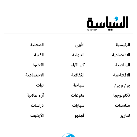
الرئيسية
الأولى
المحلية
الاقتصادية
الدولية
الفنية
الرياضية
كل الآراء
الأخيرة
الافتتاحية
الثقافية
الاجتماعية
يوم و يوم
سياحة
تراث
تكنولوجيا
منوعات
آراء طلابية
مناسبات
سيارات
دراسات
تقارير
فيديو
الأرشيف