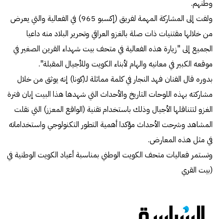
وطنهم.
ولفت إلى المشاركة المهمة لفريق (إكسبو 965) في الفعالية والتي يعرض
من خلالها مقتنيات ذات صلة بالغزو العراقي وتحرير البلاد منه داعيا
الجميع إلى "زيارة هذه الفعالية في متحف بيت شهداء القرين الصغير في
موقعه الكبير في معانيه والهام لأبناء الكويت وللأجيال المقبلة".
بدوره قال الفنان فهد النجار في كلمة مماثلة لـ(كونا) إنه يوثق من خلال
مشاركته بهذه اللوحات التاريخ والأحداث التي شهدها هذا البيت إبان فترة
الغزو لتتناقلها الأجيال وذلك باستخدام تقنية (الواقع المعزز) التي نقلت
المشاهد وشرحت الأحداث مؤكدا أهمية التطور التكنولوجي واستخداماته
في مثل هذه المعارض.
وتستمر فعاليات متحف الكويت الوطني بمناسبة أعياد الكويت الوطنية في
(بيت القري