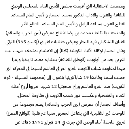
وتضمنت الاحتفالية التي أقيمت بحضور الأمين العام للمجلس الوطني
للثقافة والفنون والآداب الدكتور محمد الجسار والأمين العام المساعد
لقطاع الفنون مساعد الزامل والأمين العام المساعد لقطاع الآثار
والمتاحف بالتكليف محمد بن رضا افتتاح معرض (بين الحرب والسلام)
للفنان التشكيلي فهد النجار وعرض مقتنيات لفريق (إكسبو 965) التراثي.
وقال الجسار لوكالة الأنباء الكويتية (كونا) إن الاهتمام بمتحف شهداء بيت
القرين يعد من أولويات (الوطني للثقافة) باعتباره معلما تاريخيا ورمزا
مهما لمقاومة شباب الكويت للغزو العراقي الغاشم لاسيما في المعركة التي
حملت اسمه وقادها 19 شابا كويتيا ينتمون إلى (مجموعة المسيلة - قوة
الكويت) ضد الغزو الغاشم وراح ضحيتها 12 شهيدا ضربوا أروع أمثلة
الفداء والتضحية وعكست دور شعب الكويت في مقاومة المحتل.
وأضاف الجسار أن معرض (بين الحرب والسلام) يضم مجموعة من
اللوحات غير التقليدية التي يتفاعل الجمهور معها عبر تقنية (الواقع المعزز)
لتروي ملحمة أبناء الوطن التي جرت في 24 فبراير 1991 دفاعا عن