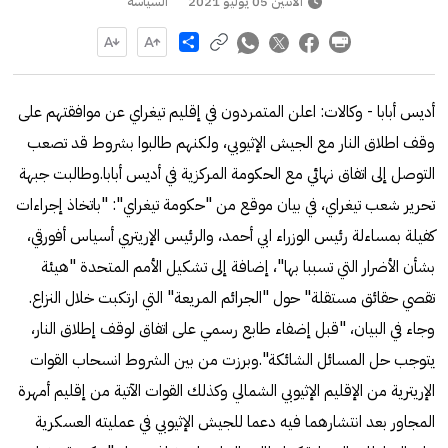
الاثنين 05 يوليو 2021
السياسة
Share
أديس أبابا - وكالات: اعلن المتمردون في إقليم تيغراي عن موافقتهم على
وقف اطلاق النار مع الجيش الإثيوبي، ولكنهم طالبوا بشروط قد تصعب
التوصل إلى اتفاق نهائي مع الحكومة المركزية في أديس أبابا.وطالبت جبهة
تحرير شعب تيغراي، في بيان موقع من "حكومة تيغراي": "باتخاذ إجراءات
كفيلة بمساءلة رئيس الوزراء ابي أحمد، والرئيس الإريتري أسياس أفورقي،
بشأن الأضرار التي تسببا بها"، إضافة إلى تشكيل الأمم المتحدة "هيئة
تقصي حقائق مستقلة" حول "الجرائم المريعة" التي ارتكبت خلال النزاع.
وجاء في البيان، "قبل إضفاء طابع رسمي على اتفاق لوقف إطلاق النار،
يتوجب حل المسائل الشائكة".وبرزت من بين الشروط انسحاب القوات
الإريترية من الإقليم الإثيوبي الشمالي وكذلك القوات الآتية من إقليم أمهرة
المجاور بعد انتشارهما فيه دعما للجيش الإثيوبي في عمليته العسكرية