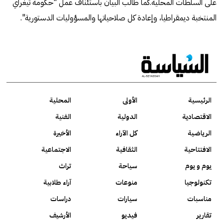
على السلطات المحلية.كما طالب البيان باستئناف عمل "حكومة تيغراي
المنتخبة ديمقراطيا، وإعادة كل صلاحياتها والمسؤوليات الدستورية".
الرئيسية
الأولى
المحلية
الاقتصادية
الدولية
الفنية
الرياضية
كل الآراء
الأخيرة
الافتتاحية
الثقافية
الاجتماعية
يوم و يوم
سياحة
تراث
تكنولوجيا
منوعات
آراء طلابية
مناسبات
سيارات
دراسات
تقارير
فيديو
الأرشيف