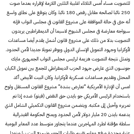
للتصويت مساء أمس الثلاثاء اغلبية الثلثين اللازمة لإقراره بعدما صوت
250 نائبا لصالحه مقابل رفض 180 نائبا. وكان يتوقع على نطاق واسع
أنه حتى في حالة الموافقة على مشروع القانون في مجلس النواب فإنه
سيواجه معارضة في مجلس الشيوخ لاسيما أن الديمقراطيين يريدون
التصويت بدلا من ذلك على مشروع قانون أشمل يقدم أيضا مساعدات
لأوكرانيا وجهود التمويل الإنساني الدولي ويوفر تمويلا جديدا لأمن الحدود.
وتمثل نتيجة التصويت هزيمة لرئيس مجلس النواب الجمهوري مايك
جونسون الذي عارض جهود الحزب الديمقراطي للجمع بين تمويل الكيان
المحتل وتقديم مساعدات عسكرية لأوكرانيا. وكان البيت الأبيض أكد
امس أن الإدارة الأمريكية "تعارض بشدة" مشروع القانون المستقل ولوح
باستخدام الرئيس الأمريكي جو بايدن حق النقض (فيتو) ضده إذا تم
تمريره وأحيل إلى مكتبه. ويتضمن مشروع القانون التكميلي الشامل الذي
يدعمه بايدن 20 مليار دولار لأمن الحدود ويمنح الحكومة الفيدرالية
سلطة مؤقتة لطرد المهاجرين عندما يتجاوز متوسط عدد المعابر اليومية
عتبة محددة ورفع معايير تقييم طلبات اللجوء وتسريع البت بها وبنودا