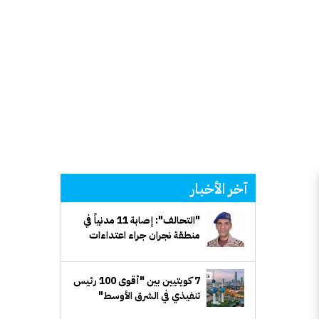
آخر الأخبار
"التحالف": إصابة 11 مدنياً في
منطقة نجران جراء اعتداءات
إرهابية حوثية
7 كويتيين بين "أقوى 100 رئيس
تنفيذي في الشرق الأوسط"