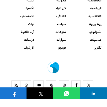
الاقتصادية
الدولية
الفنية
الرياضية
كل الآراء
الأخيرة
الافتتاحية
الثقافية
الاجتماعية
يوم و يوم
سياحة
تراث
تكنولوجيا
منوعات
آراء طلابية
مناسبات
سيارات
دراسات
تقارير
فيديو
الأرشيف
www.alseyassah.com