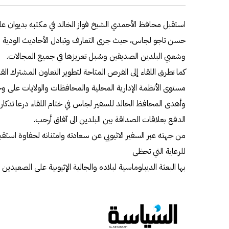
استقبل محافظ الأحمدي الشيخ فواز الخالد في مكتبه بديوان عام
حسن تاجو لجاس، حيث جرى التعارف وتبادل الأحاديث الودية التي 
وشعبي البلدين الصديقين وسُبل تعزيزها في جميع المجالات.
كما تطرق اللقاء إلى الفرص المتاحة لتطوير التعاون المشترك القا
مستوى الأنظمة الإدارية المحلية والمحافظات والولايات على
وأهدى المحافظ الخالد للسفير لجاس في ختام اللقاء درعا تذكارية
الدفع بعلاقات الصداقة بين البلدين الى آفاق أرحب.
من جهته عبر السفير الاثيوبي عن سعادته وامتنانه لحفاوة استقبال
للرعاية التي تحظى
بها البعثة الديبلوماسية لبلاده والجالية الإثيوبية على الصعيدي