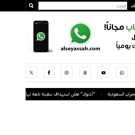
يف
السعودية
.
"أدنوك" تعلن استهداف سفينة تابعة لها بصاروخ أثناء عبوره