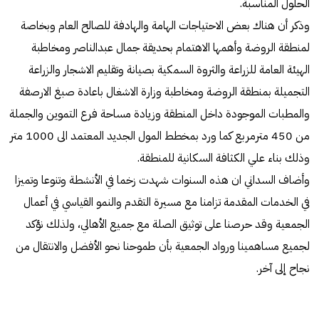
الحلول المناسبة.
وذكر أن هناك بعض الاحتياجات الهامة والهادفة للصالح العام وبخاصة
لمنطقة الروضة وأهمها الاهتمام بحديقة جمال عبدالناصر ومخاطبة
الهيئة العامة للزراعة والثروة السمكية بصيانة وتقليم الاشجار والزراعة
التجميلة بمنطقة الروضة ومخاطبة وزارة الاشغال باعادة صبغ الارصفة
والمطبات الموجودة داخل المنطقة وزيادة مساحة فرع التموين والجملة
من 450 مترمربع كما ورد بمخطط المول الجديد المعتمد الى 1000 متر
وذلك بناء علي الكثافة السكانية للمنطقة.
وأضاف السداني ان هذه السنوات شهدت زخما في الأنشطة وتنوعا وتميزا
في الخدمات المقدمة تزامنا مع مسيرة التقدم والنمو القياسي في أعمال
الجمعية وقد حرصنا على توثيق الصلة مع جميع الأهالي، ولذلك نؤكد
لجميع مساهمينا ورواد الجمعية بأن طموحنا نحو الأفضل والانتقال من
نجاح إلى آخر.