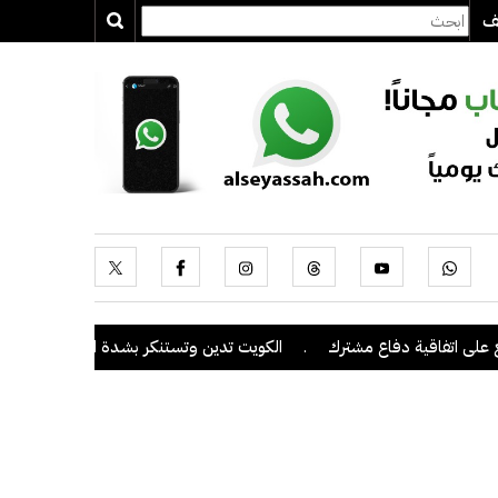
يف
اقية دفاع مشترك
.
الكويت تدين وتستنكر بشدة اعتداءات ميليشيا الحوثي