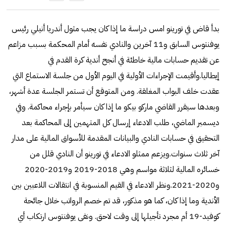
بدأ قاض في تورينو امس دراسة ما إذا كان يجب مثول أندريا أنيلي رئيس
يوفنتوس السابق و11 آخرين والنادي نفسه أمام المحكمة بسبب مزاعم
عن تقديم حسابات مالية خاطئة في أنجح أندية كرة القدم في
إيطاليا.وأقيمت الإجراءات الأولية في اليوم الأول من جلسة الاستماع التي
عقدت خلف البواب المغلقة. ومن المتوقع أن تستمر الجلسة عدة أشهر،
وبعدها سيقرر القاضي ماركو بيكو ما إذا كان سيأمر بإجراء محاكمة. وفي
ديسمبر الماضي، طلب الادعاء إرسال كل المتهمين إلى المحاكمة بعد
التحقيق في حسابات النادي والبيانات المقدمة للأسواق المالية على مدار
آخر ثلاث سنوات.ويزعم ممثلو الادعاء في تورينو أن النادي قلل من
خسائره المالية لثلاثة مواسم وهي 2018-2019 و2019-2020
و2020-2021.ونظر الادعاء في القيم المنسوبة في انتقالات اللاعبين بين
الأندية وما إذا كان، كما هو مذكور، قد تم خصم الرواتب خلال جائحة
كوفيد-19 أم مجرد تأجيلها إلى وقت لاحق. ونفى يوفنتوس ارتكاب أي