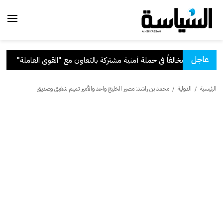
عاجل
ة بالتعاون مع "القوى العاملة"
.
قر
الرئيسية
/
الدولية
/
محمد بن راشد: مصير الخليج واحد والأمير تميم شقيق وصديق