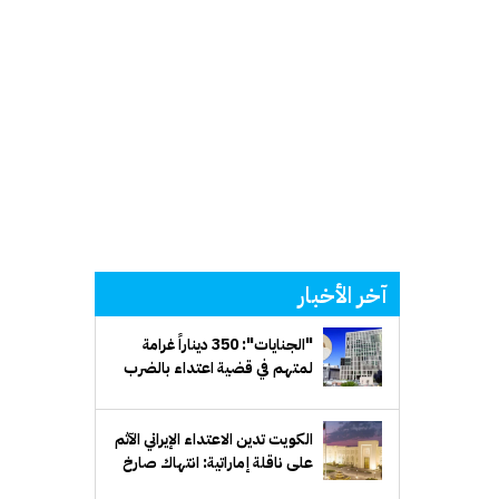
آخر الأخبار
"الجنايات": 350 ديناراً غرامة
لمتهم في قضية اعتداء بالضرب
الكويت تدين الاعتداء الإيراني الآثم
على ناقلة إماراتية: انتهاك صارخ
للقانون الدولي