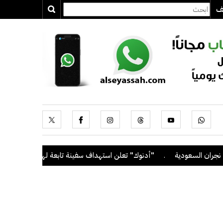
يف
السعودية
.
"أدنوك" تعلن استهداف سفينة تابعة لها بصاروخ أثناء عبوره