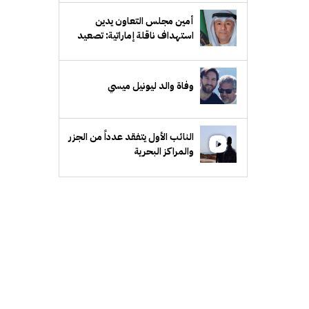
أمين مجلس التعاون يدين
استهداف ناقلة إماراتية: تصعيد
خطير ومرفوض وتهديد لأمن
الملاحة البحرية
وفاة والد ليونيل ميسي
النائب الأول يتفقد عدداً من الجزر
والمراكز البحرية