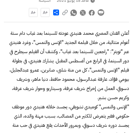
الأحد 18 يوليو 2021
السياسة
Share
أعلن الفنان المصري محمد هنيدي عودته للسينما بعد غياب دام ستة
أعوام متتالية، من خلال فيلمه الجديد "الإنس والنمس"، وغرد هنيدي
عبر "تويتر": "راجعين للسينما بعد غياب"، وكشف أن الفيلم سيطرح في
دور السينما، في الرابع من أغسطس المقبل. يشارك هنيدي، في بطولة
فيلم "الإنس والنمس"، كل من منة شلبي، صابرين، عمرو عبدالجليل،
بيومي فؤاد، عارفة عبدالرسول، محمود حافظ، دنيا ماهر، وشريف
دسوقي، العمل من إخراج شريف عرفة، وسيناريو وحوار شريف عرفة،
وكريم حسن بشير.
"الإنس والنمس" كوميدي تشويقي، يجسد خلاله هنيدي دور موظف
حكومي فقير يتعرض للكثير من المصائب، بسبب مهنة والده، الذي
يجسد دوره شريف دسوقي، وبمرور الأحداث يقع هنيدي في حب منة