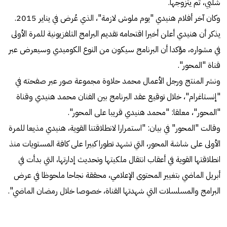
شلبي، ثم يتزوجها.
وكان آخر أفلام هنيدي "يوم ملوش لازمة"، الذي عُرض في يناير 2015.
يذكر أن هنيدي أعلن أخيرا اقتحامه تقديم البرامج التلفزيونية للمرة الأولى
في مشواره، مؤكدا أن البرنامج سيكون من النوع الكوميدي وسيعرض عبر
قناة "المحور".
ونشر المنتج ورجل الأعمال محمد حلاوة مجموعة صور عبر صفحته في
"إنستاغرام"، خلال توقيع عقد البرنامج بين الفنان محمد هنيدي وقناة
"المحور"، معلقا: "محمد هنيدي قريبا على المحور".
وقالت "المحور" في بيان: "استمرارا لانطلاقتنا القوية، هنيدي مذيعا للمرة
الأولى على شاشة المحور، التي تشهد تطورا كبيرا على كافة المستويات منذ
انطلاقتها القوية في أعقاب انتقال ملكيتها وتحديث إدارتها، التي بدأت في
أبريل الماضي بتغيير المحتوى الإعلامي، محققة نجاحا ملحوظا في عرض
البرامج والمسلسلات التي شهدتها القناة، خصوصا خلال رمضان الماضي".