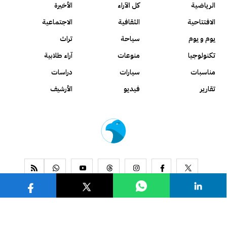
الرياضية
كل الآراء
الأخيرة
الافتتاحية
الثقافية
الاجتماعية
يوم و يوم
سياحة
تراث
تكنولوجيا
منوعات
آراء طلابية
مناسبات
سيارات
دراسات
تقارير
فيديو
الأرشيف
www.alseyassah.com
Copyright 2026, All Rights Reserved ©
Contact us
About us