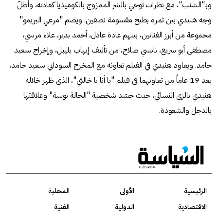
وبـ"الشنب"، مع نظرات توحي بالشر الممزوج بالكوميديا كعادته، وأطلّ
وجه هنيدي بين ثمرة بطيخ مقسومة نصفين. ويضم "مرعي البريمو"
مجموعة من أبرز الفنانين، بينهم غادة عادل، أحمد بدير، علاء مرسي،
مصطفى أبو سريع، نانسي صلاح، من تأليف إيهاب بليبل، وإخراج سعيد
حامد. ويعاود هنيدي في الفيلم تعاونه مع المخرج السوداني سعيد حامد،
بعد 19 عاماً من تعاونهما في فيلم "يا أنا يا خالتي"، الذي ظهر خلاله
هنيدي بالزي النسائي، حيث جسّد شخصية "الخالة نوسة" وعلاقتها
بالدجل والشعوذة.
الرئيسية
الأولى
المحلية
الاقتصادية
الدولية
الفنية