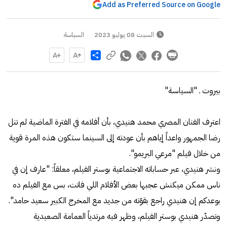
Add as Preferred Source on Google
السبت 08 يوليو 2023
السياسة
Share
بيروت ـ "السياسة"
اعترف الفنان المصري محمد هنيدي، بأن أفلامه في الفترة الماضية لم تنل
رضا الجمهور واعداً إياهم بأن عودته إلى السينما ستكون هذه المرة قوية
من خلال فيلم "مرعي البريمو".
ونشر هنيدي، عبر حساباته الاجتماعية بوستر الفيلم، معلقاً: "عارف إن في
ناس ممكن ميكنش عجبها بعض الأفلام اللي فاتت، بس مع الفيلم ده
بوعدكم إن هنيدي راجع بقوّته من جديد مع المخرج الكبير سعيد حامد".
وتصدّر هنيدي بوستر الفيلم، وظهر فيه مرتدياً العمامة الصعيدية