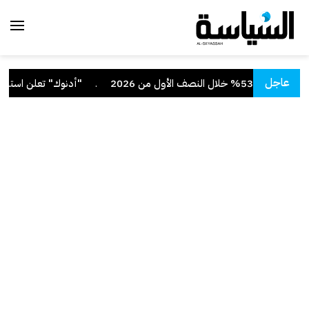
عاجل
 الأول من 2026
.
"أدنوك" تعلن استهداف 