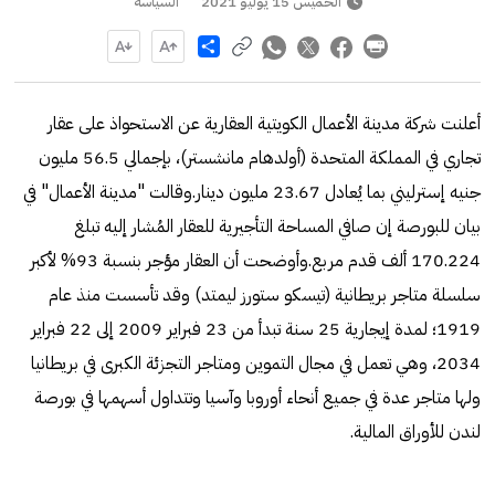
الخميس 15 يوليو 2021
السياسة
Share
أعلنت شركة مدينة الأعمال الكويتية العقارية عن الاستحواذ على عقار
تجاري في المملكة المتحدة (أولدهام مانشستر)، بإجمالي 56.5 مليون
جنيه إسترليني بما يُعادل 23.67 مليون دينار.وقالت "مدينة الأعمال" في
بيان للبورصة إن صافي المساحة التأجيرية للعقار المُشار إليه تبلغ
170.224 ألف قدم مربع.وأوضحت أن العقار مؤجر بنسبة 93% لأكبر
سلسلة متاجر بريطانية (تيسكو ستورز ليمتد) وقد تأسست منذ عام
1919؛ لمدة إيجارية 25 سنة تبدأ من 23 فبراير 2009 إلى 22 فبراير
2034، وهي تعمل في مجال التموين ومتاجر التجزئة الكبرى في بريطانيا
ولها متاجر عدة في جميع أنحاء أوروبا وآسيا وتتداول أسهمها في بورصة
لندن للأوراق المالية.