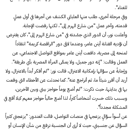
للغناء".
وفي مرحلة أخرى، طلب منها العلياني الكشف عن أجرها في أول عملٍ
قدمته، وآخر عمل "من شارع الهرم إلى"، لكنها رفضت الإجابة.
وأعلنت نور، أن الدور الذي جسَّدته في "من شارع الهرم إلى"، كان يفترض
أن تؤديه الفنانة أيتن عامر، وعندما لاقى دور "الراقصة كريمة" انتقاداً
لمنحه إلى مصرية، دافعت أيتن عامر بمواقع التواصل الاجتماعي، عن
العمل وقالت: "إنه دور جميل، ولا يمسُّ المرأة المصرية بأي طريقة".
وإجابةً عن سؤالها بإمكانية الاعتزال، قالت نور: "لم أفكر أبداً بالاعتزال، ولا
أريد أن أقرر شيئاً ما، ثم أتراجع عنه". كما تحدثت عن الأخطاء التي وقعت
بها في بدايتها، حيث ذكرت: "لم أضع يوماً حواجز بيني وبين الآخرين،
وبسبب ذلك خسرت أشخاصاً كثراً، لذا أضع حالياً حواجز معهم كيلا أقع في
المشكلة مجدداً".
عن أسوأ سؤالٍ يزعجها في منصات التواصل، قالت الغندور: "يزعجني كثيراً
السؤال عن جنسيتي، حيث لا أرى أن الجنسية ترفع من شأن الإنسان أو