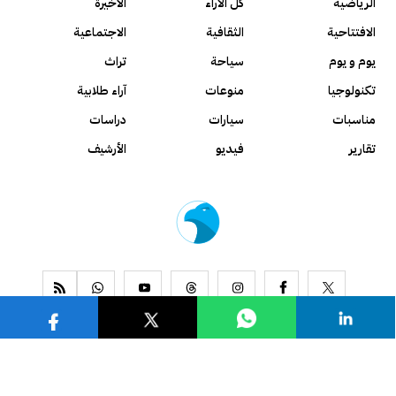
الرياضية
كل الآراء
الأخيرة
الافتتاحية
الثقافية
الاجتماعية
يوم و يوم
سياحة
تراث
تكنولوجيا
منوعات
آراء طلابية
مناسبات
سيارات
دراسات
تقارير
فيديو
الأرشيف
www.alseyassah.com
Copyright 2026, All Rights Reserved ©
Contact us
About us