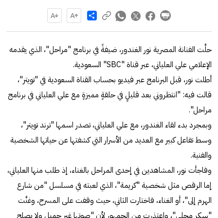
Share
حلَّت الفنانة المصرية نور الغندور، ضيفةً في برنامج "مراحل"، الذي يقدمه
الإعلامي علي العلياني، عبر قناة "SBC" السعودية.
أطلت نور، قبل البرنامج عبر فيديو بحساب القناة السعودية في "تويتر"،
قالت فيه: "انتظروني بعد قليلٍ في حلقةٍ مميزةٍ مع علي العلياني في برنامج
مراحل".
وبمجرد بدء لقاء الغندور، مع علي العلياني، تصدر اسمها "ترند تويتر"،
وسط تفاعل كبير مع العديد من الأسرار التي كشفتها عن حياتها الشخصية
والفنية.
وفاجأت نور، المشاهدين في إحدى المراحل بالغناء، إذ طلب منها العلياني،
إما الرقص مثل شخصية "كريمة"، الذي لعبته في مسلسل "من شارع
الهرم إلى"، أو الغناء، فاختارت الثاني، حيث وقفت على المسرح، وغنَّت
"سكر محلي"، واعتذرت من الجمهور لأن "صوتها غير جميل ولا يصلح