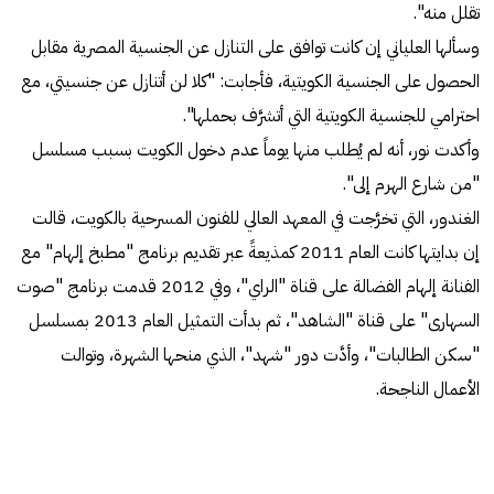
تقلل منه".
وسألها العلياني إن كانت توافق على التنازل عن الجنسية المصرية مقابل
الحصول على الجنسية الكويتية، فأجابت: "كلا لن أتنازل عن جنسيتي، مع
احترامي للجنسية الكويتية التي أتشرَّف بحملها".
وأكدت نور، أنه لم يُطلب منها يوماً عدم دخول الكويت بسبب مسلسل
"من شارع الهرم إلى".
الغندور، التي تخرَّجت في المعهد العالي للفنون المسرحية بالكويت، قالت
إن بدايتها كانت العام 2011 كمذيعةً عبر تقديم برنامج "مطبخ إلهام" مع
الفنانة إلهام الفضالة على قناة "الراي"، وفي 2012 قدمت برنامج "صوت
السهارى" على قناة "الشاهد"، ثم بدأت التمثيل العام 2013 بمسلسل
"سكن الطالبات"، وأدَّت دور "شهد"، الذي منحها الشهرة، وتوالت
الأعمال الناجحة.