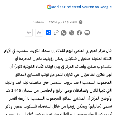
Add as Preferred Source on Google
الثلاثاء 13 فبراير 2024
hisham
Share
قال مركز العجيري العلمي اليوم الثلاثاء إن سماء الكويت ستشهد في الأيام
الثلاثة المقبلة ظاهرتين فلكيتين يمكن رؤيتهما بالعين المجردة أو
بتلسكوب صغير. وأضاف المركز في بيان لوكالة الأنباء الكويتية (كونا) أن
أولى هاتين الظاهرتين هي اقتران القمر مع كوكب المشتري (عملاق
المجموعة الشمسية) بعد غروب الشمس حتى منتصف ليلة الغد والليلة
التي تليها اللتين وتصادفان يومي الرابع والخامس من شعبان 1445 هـ.
وأوضح المركز أن المشتري عملاق المجموعة الشمسية له أربعة أقمار
تسمى (جاليليو) ويمكن رؤيتها من خلال استخدام تلسكوب صغير. وذكر
أنه يمكن للهواة ومحبي علم الفلك مشاهدة ظاهرة الاقتران بعد غروب