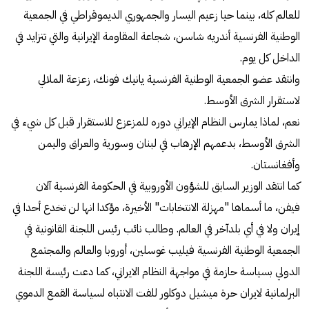
للعالم كله، بينما حيا زعيم اليسار والجمهوري الديموقراطي في الجمعية
الوطنية الفرنسية أندريه شاسن، شجاعة المقاومة الإيرانية والتي تتزايد في
الداخل كل يوم.
وانتقد عضو الجمعية الوطنية الفرنسية يانيك فونك، زعزعة الملالي
لاستقرار الشرق الأوسط.
نعم، لماذا يمارس النظام الإيراني دوره للمزعزع للاستقرار قبل كل شيء في
الشرق الأوسط، بدعمهم الإرهاب في لبنان وسورية والعراق واليمن
وأفغانستان.
كما انتقد الوزير السابق للشؤون الأوروبية في الحكومة الفرنسية آلان
فيفن، ما أسماها "مهزلة الانتخابات" الأخيرة، مؤكدا انها لن تخدع أحدا في
إيران ولا في أي بلدآخر في العالم. وطالب نائب رئيس اللجنة القانونية في
الجمعية الوطنية الفرنسية فيليب غوسلين، أوروبا والعالم والمجتمع
الدولي بسياسة حازمة في مواجهة النظام الايراني، كما دعت رئيسة اللجنة
البرلمانية لايران حرة ميشيل دوكلور للفت الانتباه لسياسة القمع الدموي