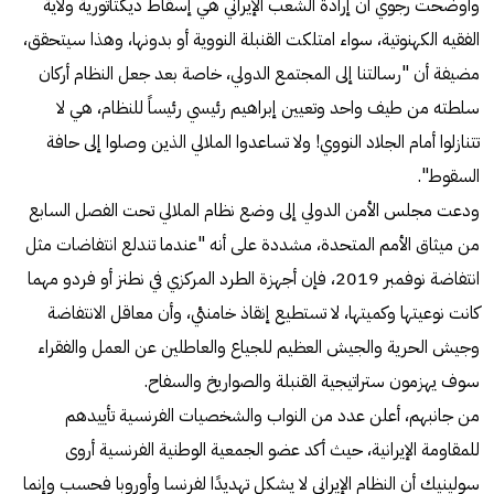
وأوضحت رجوي أن إرادة الشعب الإيراني هي إسقاط ديكتاتورية ولاية
الفقيه الكهنوتية، سواء امتلكت القنبلة النووية أو بدونها، وهذا سيتحقق،
مضيفة أن "رسالتنا إلى المجتمع الدولي، خاصة بعد جعل النظام أركان
سلطته من طيف واحد وتعيين إبراهيم رئيسي رئيساً للنظام، هي لا
تتنازلوا أمام الجلاد النووي! ولا تساعدوا الملالي الذين وصلوا إلى حافة
السقوط".
ودعت مجلس الأمن الدولي إلى وضع نظام الملالي تحت الفصل السابع
من ميثاق الأمم المتحدة، مشددة على أنه "عندما تندلع انتفاضات مثل
انتفاضة نوفمبر 2019، فإن أجهزة الطرد المركزي في نطنز أو فردو مهما
كانت نوعيتها وكميتها، لا تستطيع إنقاذ خامنئي، وأن معاقل الانتفاضة
وجيش الحرية والجيش العظيم للجياع والعاطلين عن العمل والفقراء
سوف يهزمون ستراتيجية القنبلة والصواريخ والسفاح.
من جانبهم، أعلن عدد من النواب والشخصيات الفرنسية تأييدهم
للمقاومة الإيرانية، حيث أكد عضو الجمعية الوطنية الفرنسية أروى
سولينيك أن النظام الإيراني لا يشكل تهديدًا لفرنسا وأوروبا فحسب وإنما