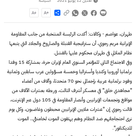
الاثنين 12 يوليو 2021
السياسة
Share
طهران، عواصم - وكالات: أكدت الرئيسة المنتخبة من جانب المقاومة
الإيرانية مريم رجوي، أن ستراتيجية القنبلة والصاروخ والجلاد التي يتبعها
نظام الملالي في طهران محكوم عليها بالفشل.
وفي الاجتماع الثاني للمؤتمر السنوي العام لإيران حرة، بمشاركة 15 وفدا
برلمانيا أوروبيا وكنديا وأستراليا وخمسة مسؤولين عرب سابقين وثمانية
وفود برلمانية عربية بإجمالي نحو 70 متحدثا، وآلاف من أعضاء
"مجاهدي خلق" في معسكر أشرف الثالث، وربطه بعشرات الآلاف من
مواقع وتجمعات الإيرانيين وأنصار المقاومة في 105 دول عبر الإنترنت،
قالت رجوي إن "عشرات ملايين الإيرانيين محبطون وغاضبون، وكل يوم
نرى احتجاجاتهم ضد النظام وهم يهتفون الموت لخامنئي... الموت
للديكتاتور".