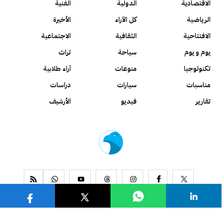
الاقتصادية
الدولية
الفنية
الرياضية
كل الآراء
الأخيرة
الافتتاحية
الثقافية
الاجتماعية
يوم و يوم
سياحة
تراث
تكنولوجيا
منوعات
آراء طلابية
مناسبات
سيارات
دراسات
تقارير
فيديو
الأرشيف
www.alseyassah.com