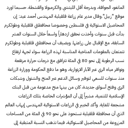
المانغو، الجوافة، وبدرجة أقل الليتشي والكرمبولا والقشطة. حسبما اورد
موقع "زبيل".وقال مدير عام زراعة قلقيلية المهندس أحمد عيد: إن
المحاصيل الاستوائية في فلسطين وخصوصا محافظتي قلقيلية وطولكرم
بدأت قبل سنوات وأخذت تحقق ازدهاراً واسعاً خلال السنوات العشر
السابقة، مع الإقبال على زراعتها. ويضيف أن محافظتي قلقيلية وطولكرم
تتمتعان بالمقومات المناخية المناسبة لهذه الزراعة سواء لجهة ارتفاع
نسب الرطوبة إلى نحو 80 في المئة تترافق مع درجات حرارة مرتفعة
وتوافر مياه الري عبر الآبار الارتوازية، وهو ما دفع الحكومة ووزارة الزراعة
منذ سنوات للسعي لتوفير وسائل الدعم عبر المنح والشتول وشبكات
الري وفتح أسواق جديدة، كان من بينها منح مدعومة من قبل البنك
الإسلامية للتنمية، مشيراً إلى أن المؤشرات الخاصة بتلك الزراعات
مشجعة للغاية. وأكد الخبير في الزراعات الاستوائية المهندس إيهاب العالم
الذي أن محافظة قلقيلية تستحوذ على نحو 90 في المئة من المساحات
المزروعة من المحاصيل الاستوائية، فيما تذهب النسبة المتبقية إلى