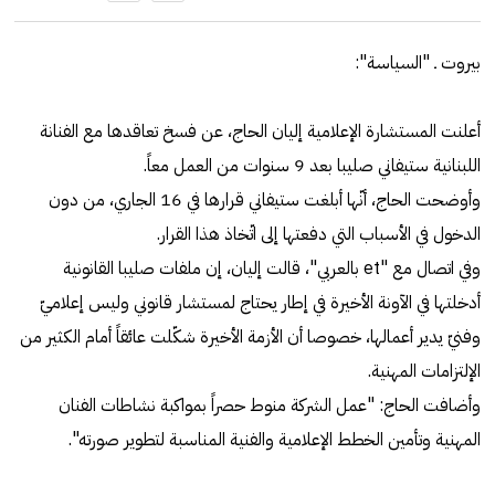
بيروت ـ "السياسة":
أعلنت المستشارة الإعلامية إليان الحاج، عن فسخ تعاقدها مع الفنانة
اللبنانية ستيفاني صليبا بعد 9 سنوات من العمل معاً.
وأوضحت الحاج، أنّها أبلغت ستيفاني قرارها في 16 الجاري، من دون
الدخول في الأسباب التي دفعتها إلى اتّخاذ هذا القرار.
وفي اتصال مع "et بالعربي"، قالت إليان، إن ملفات صليبا القانونية
أدخلتها في الآونة الأخيرة في إطار يحتاج لمستشار قانوني وليس إعلاميّ
وفنيّ يدير أعمالها، خصوصا أن الأزمة الأخيرة شكّلت عائقاً أمام الكثير من
الإلتزامات المهنية.
وأضافت الحاج: "عمل الشركة منوط حصراً بمواكبة نشاطات الفنان
المهنية وتأمين الخطط الإعلامية والفنية المناسبة لتطوير صورته".