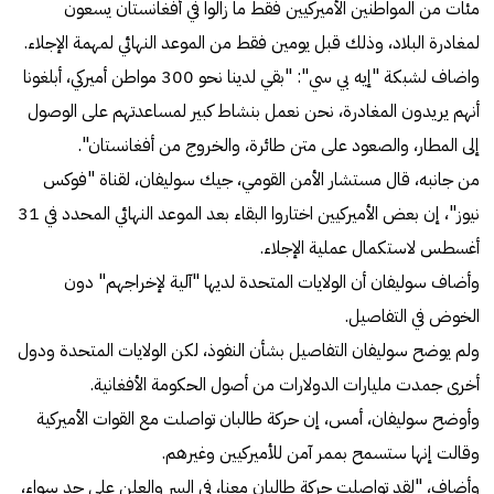
مئات من المواطنين الأميركيين فقط ما زالوا في أفغانستان يسعون
لمغادرة البلاد، وذلك قبل يومين فقط من الموعد النهائي لمهمة الإجلاء.
واضاف لشبكة "إيه بي سي": "بقي لدينا نحو 300 مواطن أميركي، أبلغونا
أنهم يريدون المغادرة، نحن نعمل بنشاط كبير لمساعدتهم على الوصول
إلى المطار، والصعود على متن طائرة، والخروج من أفغانستان".
من جانبه، قال مستشار الأمن القومي، جيك سوليفان، لقناة "فوكس
نيوز"، إن بعض الأميركيين اختاروا البقاء بعد الموعد النهائي المحدد في 31
أغسطس لاستكمال عملية الإجلاء.
وأضاف سوليفان أن الولايات المتحدة لديها "آلية لإخراجهم" دون
الخوض في التفاصيل.
ولم يوضح سوليفان التفاصيل بشأن النفوذ، لكن الولايات المتحدة ودول
أخرى جمدت مليارات الدولارات من أصول الحكومة الأفغانية.
وأوضح سوليفان، أمس، إن حركة طالبان تواصلت مع القوات الأميركية
وقالت إنها ستسمح بممر آمن للأميركيين وغيرهم.
وأضاف، "لقد تواصلت حركة طالبان معنا، في السر والعلن على حد سواء،