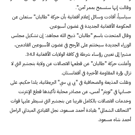
وقالت إنها ستسمح بممر آمن".
سياسياً، أفادت وسائل إعلام أفغانية بأن حركة "طالبان" ستعلن عن
الحكومة الأفغانية الجديدة في غضون أسبوعين.
وقال المتحدث باسم "طالبان" ذبيح الله مجاهد: إن تشكيل مجلس
الوزراء الجديدة سيختتم على الأرجح في غضون الأسبوعين القادمين،
مشيرا إلى تعيين رؤساء شرطة في كافة الولايات الأفغانية الـ34.
وأعلنت حركة "طالبان" عن قطعها الاتصالات عن ولاية بنجشير التي لا
تزال بؤرة المقاومة الأخيرة في أفغانستان.
ونقلت المذيعة والصحافية في "بي بي سي" البريطانية، يلدا حكيم، على
حسابها في "تويتر" أمس، عن مصادر محلية تأكيدها قطع الإنترنت
وخدمات الاتصالات بالكامل تقريبا عن بنجشير التي تسيطر عليها قوات
"التحالف الشمالي" بقيادة أحمد مسعود، نجل القيادي الميداني الراحل
أحمد شاه مسعود.