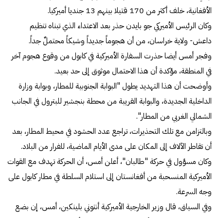
الأفغانية، خلف أكثر من 170 قتيلا بينهم 13 جنديا أميركيا.
وكان الرئيس الأميركي جو بايدن حذر بعد الاعتداء الذي تبناه تنظيم
داعش- ولاية خراسان، من أن هجوماً جديداً وشيكاً محتملٌ جداً.
وفجر أمس أيضا حذرت السفارة الأميركية في كابول من وقوع هجوم آخر
في المنطقة، مؤكدة أن هذا الاحتمال موثوق إلى حد بعيد.
وأوضحت أن هذا التهديد يطول "البوابة الجنوبية للمطار، وبوابة وزارة
الداخلية الجديدة، والبوابة القريبة من محطة بنجشير للبترول في الجانب
الشمالي الغربي من المطار".
وبالتزامن مع تلك التحذيرات، تراجع عدد الحشود في محيط المطار، بعد
أن تقاطر الآلاف إلى المكان على مدى الأيام الماضية، للفرار من البلاد.
​وكان مسؤول في حركة "طالبان"، أعلن أمس، أن الحركة تهدف مع القوات
الأميركية المنسحبة من أفغانستان إلى استلام السلطة في مطار كابول على
وجه السرعة.
وفي السياق، قال وزير الخارجية الأميركية أنتوني بلينكين، أمس، إن بضع