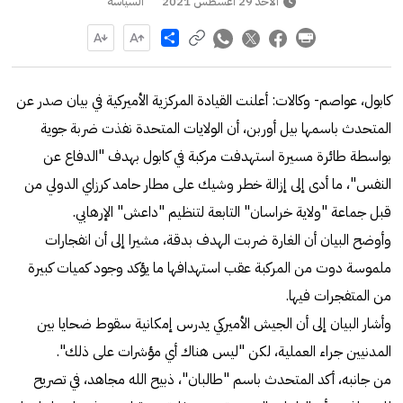
الأحد 29 أغسطس 2021
السياسة
Share
كابول، عواصم- وكالات: أعلنت القيادة المركزية الأميركية في بيان صدر عن
المتحدث باسمها بيل أوربن، أن الولايات المتحدة نفذت ضربة جوية
بواسطة طائرة مسيرة استهدفت مركبة في كابول بهدف "الدفاع عن
النفس"، ما أدى إلى إزالة خطر وشيك على مطار حامد كرزاي الدولي من
قبل جماعة "ولاية خراسان" التابعة لتنظيم "داعش" الإرهابي.
وأوضح البيان أن الغارة ضربت الهدف بدقة، مشيرا إلى أن انفجارات
ملموسة دوت من المركبة عقب استهدافها ما يؤكد وجود كميات كبيرة
من المتفجرات فيها.
وأشار البيان إلى أن الجيش الأميركي يدرس إمكانية سقوط ضحايا بين
المدنيين جراء العملية، لكن "ليس هناك أي مؤشرات على ذلك".
من جانبه، أكد المتحدث باسم "طالبان"، ذبيح الله مجاهد، في تصريح