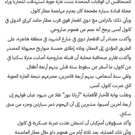
للصحافيين أن الولايات المتحدة شنت غارة جوية استهدفت انتحاريا وراء
عجلة قيادة سيارة مفخخة كان يعتزم مهاجمة مطار كابول.
ويأتي ذلك بالتزامن مع دوي انفجار قوي قرب مطار حامد كرزاي الدولي في
كابول أمس يرجح أنه نجم عن هجوم صاروخي.
وأكدت مصادر أن الانفجار دوى في شارع الشهيد في منطقة هانغرة، على
الطريق المؤدي إلى المطار، وتلاه إطلاق خمسة صواريخ مجهولة المصدر.
وأكدت تقارير صحافية محلية أن قنبلة صاروخية أصابت منزلا سكنيا في
من كابول، ما أسفر عن سقوط ستة قتلى بينهم أربعة أطفال.
ولقي ستة أشخاص، بينهم أربعة قاصرين، مصرعهم نتيجة الغارة الجوية
التي ضربت كابول، أمس.
ونقلت بوابة الأخبار الأفغانية "أريانا نيوز" نقلا عن شهود عيان قولهم إن
أربعة آخرين أصيبوا، مشيرين إلى أن الهجوم دمر سيارتين وجزء من مبنى
سكني.
وأكد مسؤولان أميركيان أن اشنطن نفذت ضربة عسكرية في كابول.
وتأتي تلك العملية، بعد ثلاثة أيام من هجوم دامٍ طال مطار العاصمة