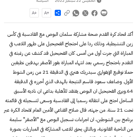
الخميس 22 سبتمبر 2022
السياسة
Share
أكد اتحاد كرة القدم صحة مشاركة سلمان البوص مع القادسية في كأس
زين التنشيطية، وذلك ردا على احتجاج الفحيحيل على ظهور اللاعب في
المباراة التي جرت أول من أمس. كان الفحيحيل قد كشف عن رغبته في
التقدم باحتجاج رسمي بعد انتهاء المباراة بفوز الأصفر بهدفين نظيفين
حملا توقيع الإيفواري سيدريك هنري في الدقيقة 21 من زمن الشوط
الأول. وضاعف سعود قاسم النتيجة بالهدف الذي أحرزه في الدقيقة
64.ويرى الفحيحيل ان البوص يفتقد للأهلية بداعي ان ناديه الأسبق
الساحل احتج على انتقاله رسميا إلى القادسية وسعى لتسجيله في قائمته
تحت 21 سنة. من جهته، قال صلاح القناعي الأمين العام لاتحاد الكرة عبر
برنامج بين الشوطين، ان اجراءات تسجيل البوص مع "الأصفر" سليمة
من الناحية القانونية، وبالتالي يحق للاعب المشاركة في المباريات بصورة