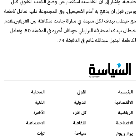
طبيعية. وأشار إلى ان القادسية استفسر عن وضع اللاعب القانوني قبل
يومين قبل ان يدفع به أمام الفحيحيل. وفي المجموعة ذاتها، تعادل كاظمة
مع خيطان بهدف لكل منهما، في مباراة جاءت متكافئة بين الفريقين.تقدم
خيطان بهدف لمحترفه البرازيلي جوناثان أحرزه في الدقيقة 50, وتعادل
لكاظمة البديل عبدالله غانم في الدقيقة 74.
الرئيسية
الأولى
المحلية
الاقتصادية
الدولية
الفنية
الرياضية
كل الآراء
الأخيرة
الافتتاحية
الثقافية
الاجتماعية
يوم و يوم
سياحة
تراث