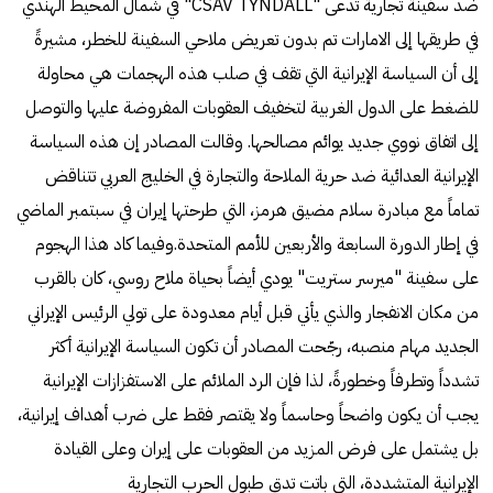
ضد سفينة تجارية تدعى "CSAV TYNDALL" في شمال المحيط الهندي
في طريقها إلى الامارات تم بدون تعريض ملاحي السفينة للخطر، مشيرةً
إلى أن السياسة الإيرانية التي تقف في صلب هذه الهجمات هي محاولة
للضغط على الدول الغربية لتخفيف العقوبات المفروضة عليها والتوصل
إلى اتفاق نووي جديد يوائم مصالحها. وقالت المصادر إن هذه السياسة
الإيرانية العدائية ضد حرية الملاحة والتجارة في الخليج العربي تتناقض
تماماً مع مبادرة سلام مضيق هرمز، التي طرحتها إيران في سبتمبر الماضي
في إطار الدورة السابعة والأربعين للأمم المتحدة.وفيما كاد هذا الهجوم
على سفينة "ميرسر ستريت" يودي أيضاً بحياة ملاح روسي، كان بالقرب
من مكان الانفجار والذي يأتي قبل أيام معدودة على تولي الرئيس الإيراني
الجديد مهام منصبه، رجّحت المصادر أن تكون السياسة الإيرانية أكثر
تشدداً وتطرفاً وخطورةً، لذا فإن الرد الملائم على الاستفزازات الإيرانية
يجب أن يكون واضحاً وحاسماً ولا يقتصر فقط على ضرب أهداف إيرانية،
بل يشتمل على فرض المزيد من العقوبات على إيران وعلى القيادة
الإيرانية المتشددة، التي باتت تدق طبول الحرب التجارية