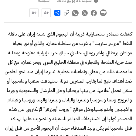
السبت 31 يوليو 2021
السياسة
Share
كشفت مصادر استخباراتية غربية أن الهجوم الذي شنته إيران على ناقلة
النفط "ميرسر ستريت" بالقرب من سلطنة عمان، والذي أودى بحياة
مواطن بريطاني وآخر روماني، جاء في سياق حرب إيرانية مفتوحة ومعلنة
ضد حرية الملاحة والتجارة في منطقة الخليج العربي وبحر عمان، مع كل
ما يحمله ذلك من معاني وتداعيات خطيرة، تديرها إيران منذ نحو العامين
ضد أهداف تتبع لما يقارب العشرين دولة استهدفت سفنها وملاحيها أو
سفن تحمل أعلامها، من بينها بريطانيا وجزر المارشال والسعودية وبورما
والنرويج وبنما وسويسرا وليبيريا واليابان وليبيريا والهند وروسيا وفيتنام
والفيليبين وأندونيسيا.ونقل موقع "بيروت أوبزرفر" الإلكتروني عن هذه
المصادر قولها إن الاستهداف المباشر للسفينة والتصويب عليها بهدف
قتل ملاحيها لم يكن وليد الصدفة، حيث أن الهجوم الأخير من قبل إيران