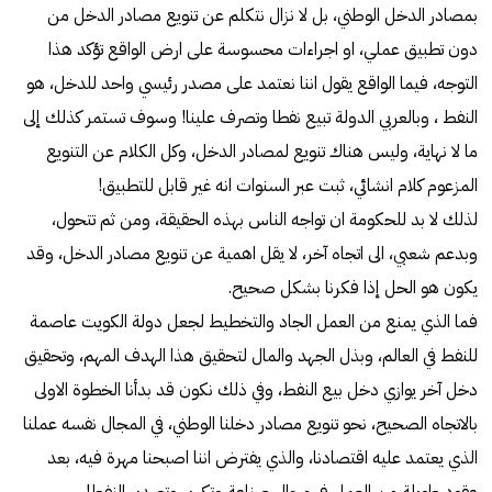
بمصادر الدخل الوطني، بل لا نزال نتكلم عن تنويع مصادر الدخل من
دون تطبيق عملي، او اجراءات محسوسة على ارض الواقع تؤكد هذا
التوجه، فيما الواقع يقول اننا نعتمد على مصدر رئيسي واحد للدخل، هو
النفط ، وبالعربي الدولة تبيع نفطا وتصرف علينا! وسوف تستمر كذلك إلى
ما لا نهاية، وليس هناك تنويع لمصادر الدخل، وكل الكلام عن التنويع
المزعوم كلام انشائي، ثبت عبر السنوات انه غير قابل للتطبيق!
لذلك لا بد للحكومة ان تواجه الناس بهذه الحقيقة، ومن ثم تتحول،
وبدعم شعبي، الى اتجاه آخر، لا يقل اهمية عن تنويع مصادر الدخل، وقد
يكون هو الحل إذا فكرنا بشكل صحيح.
فما الذي يمنع من العمل الجاد والتخطيط لجعل دولة الكويت عاصمة
للنفط في العالم، وبذل الجهد والمال لتحقيق هذا الهدف المهم، وتحقيق
دخل آخر يوازي دخل بيع النفط، وفي ذلك نكون قد بدأنا الخطوة الاولى
بالاتجاه الصحيح، نحو تنويع مصادر دخلنا الوطني، في المجال نفسه عملنا
الذي يعتمد عليه اقتصادنا، والذي يفترض اننا اصبحنا مهرة فيه، بعد
عقود طويلة من العمل في مجال صناعة وتكرير وتصدير النفط!