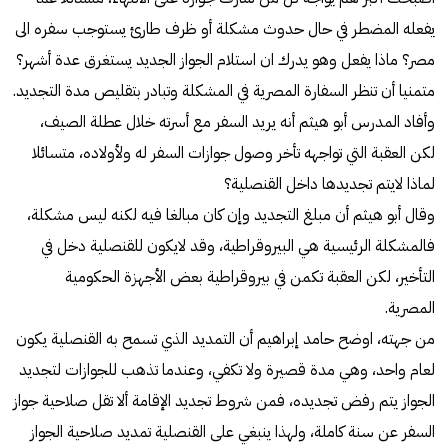
يفعله المضطر في حال حدوث مشكلة أو ظرف طارئ يستوجب سفره الى
مصر؟ ماذا يفعل وهو يدرك ان استلام الجواز الجديد يستغرق عدة أشهر؟
متمنيا أن تنظر السفارة المصرية في المشكلة وتبادر بتقليص مدة التجديد.
وأفاد المدرس أبو هيثم أنه يريد السفر مع أسرته خلال عطلة الصيف،
لكن العقبة التي تواجهه تأخر وصول جوازات السفر له ولأولاده، متسائلا
لماذا لايتم تجديدها داخل القنصلية؟
وقال أبو هيثم أن مبلغ التجديد وإن كان مبالغا فيه لكنه ليس مشكلة،
فالمشكلة الرئيسية هي البيروقراطية، وقد لايكون للقنصلية دخل في
التأخير، لكن العقبة تكمن في بيروقراطية بعض الأجهزة الحكومية
المصرية.
من جهته، اوضح حامد إبراهيم أن التمديد الذي تسمح به القنصلية يكون
لعام واحد، وهي مدة قصيرة ولا تكفي، وعندما تذهب للجوازات لتجديد
الجواز يتم رفض تجديده، فمن شروط تجديد الإقامة ألا تقل صلاحية جواز
السفر عن سنة كاملة، ولهذا ينبغي على القنصلية تمديد صلاحية الجواز