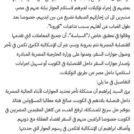
بعضهم في إجراء توكيلات لغيرهم لاستلام الجواز نيابة عنهم في مصر،
مشيرين الى ان إجازاتهم الصيفية تضيع من بين ايديهم، خصوصا بعد
طول الغياب عن أهلهم بسبب تداعيات "كورونا".
وقالوا في تحقيق خاص لـ"السياسة"، أن جميع المعاملات التي تقدمها
القنصلية المصرية تتم بمرونة ويسر، غير أن الإشكالية الكبرى تكمن في تأخر
وصول جوازات السفر، وتمنوا على وزارة الخارجية المصرية المبادرة
بإصدار جوازات السفر داخل القنصلية في الكويت أو تسهيل اجراءات
استلامها داخل مصر عن طريق التوكيلات.
التفاصيل في ما يلي:
يرى السيد إبراهيم أن مشكلة تأخر تجديد الجوازات لأبناء الجالية المصرية
داخل قنصلية بلادهم في الكويت، مبالغ فيه مطالبا المسؤولين هناك
بتوفير حل سريع للمشكلة، لرفع العبء عن كاهل المقيمين المصريين في
الكويت خصوصا الراغبين منهم في السفر لقضاء العطلة مع ذويهم.
وأضاف ابراهيم ان الإشكالية لاتكمن في رسوم الجواز التي حددتها