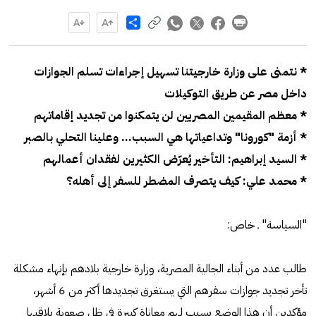
Share
* نتمنى على وزارة خارجيتنا تسهيل إجراءات تسلم الجوازات
داخل مصر عن طريق التوكيلات
* معظم المقيمين المصريين لن يتمكنوا من تجديد إقاماتهم
* أزمة "كورونا" وتداعياتها هي السبب... وعلينا التحلي بالصبر
* السيد إبراهيم: التأخير يُعرّض الكثيرين لفقدان أعمالهم
* محمد علي: كيف يتصرف المضطر للسفر إلى أهله؟
"السياسة" ـ خاص:
طالب عدد من أبناء الجالية المصرية، وزارة خارجية بلادهم بإنهاء مشكلة
تأخر تجديد جوازات سفرهم التي يستغرق تجديدها أكثر من 6 أشهر،
مؤكدين أن هذا الوضع يسبب لهم معاناة كبيرة في ظل صعوبة يلاقيها