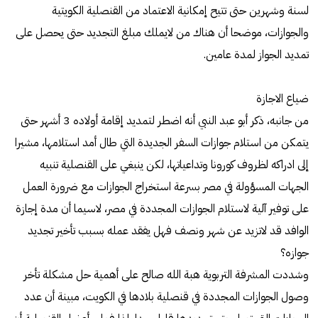
لسنة وشهرين حتى تتيح إمكانية الاعتماد من القنصلية الكويتية
والجوازات، موضحا أن هناك من لايملك مبلغ التجديد حتى يحصل على
تمديد الجواز لمدة عامين.
ضياع الاجازة
من جانبه، ذكر أبو عبد النبي أنه اضطر لتمديد إقامة أولاده 3 أشهر حتى
يتمكن من استلام جوازات السفر الجديدة التي طال أمد استلامها، مشيرا
إلى ادراكه لظروف كورونا وتداعياتها، لكن ينبغي على القنصلية تنبيه
الجهات المسؤولة في مصر بسرعة استخراج الجوازات مع ضرورة العمل
على توفير آلية لاستلام الجوازات المجددة في مصر، لاسيما أن مدة إجازة
الوافد قد لاتزيد عن شهر ونصف فهل يفقد عمله بسبب تأخير تجديد
جوازه؟
وشددت المشرفة التربوية هبة الله صالح على أهمية حل مشكلة تأخر
وصول الجوازات المجددة في قنصلية بلادها في الكويت، مبينة أن عدد