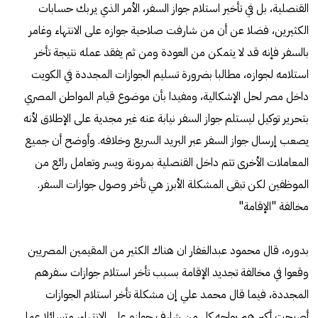
القنصلية، بل في تأخير استلام جواز السفر، الأمر الذي يربك حسابات
الكثيرين، فضلا عن أن من شارفت صلاحية جوازه على الانتهاء وغامر
بالسفر فإنه قد لا يتمكن من العودة ومن ثم يفقد عمله نتيجة تأخر
استلامه لجوازه، مطالبا بضرورة تسليم الجوازات المجددة في الكويت
داخل مصر لحل الإشكالية، ومفيدا بأن موضوع قيام المواطن المصري
بتحرير توكيل ليستلم جواز السفر نيابة عنه غير مجدية على الإطلاق لأنه
يصعب إرسال جواز السفر عبر البريد السريع وخلافه. وأوضح أن جميع
المعاملات الأخرى تتم داخل القنصلية بمرونة ويسر وتعامل رائع من
الموظفين لكن تبقى المشكلة الأبرز هي تأخر وصول جوازات السفر.
مخالفة "الإقامة"
بدوره، قال محمود عبدالغفار ان هناك الكثير من المقيمين المصريين
وقعوا في مخالفة تجديد الإقامة بسبب تأخر استلام جوازات سفرهم
المجددة، فيما قال محمد علي إن مشكلة تأخر استلام الجوازات
أصبحت أكبر هم يواجه كل من شارف جوازه على الانتهاء، متسائلا عما