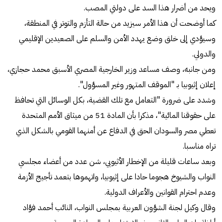
ويحد من أضرار هذا السد على دولتي المصب.
كما أوضحت أن هذا الأمر سيزيد من حالة التأزم والتوتر في المنطقة،
وسيؤدي إلى خلق وضع يهدد الأمن والسلم على الصعيدين الإقليمي
والدولي.
ومن جانبه، وصف مساعد وزير الخارجية المصري الأسبق محمد حجازي،
إعلان إثيوبيا بـ "الموقف المتهور وغير المسؤول".
وشدد على ضرورة "التعامل مع تلك القضية، بكل الوسائل التي تحافظ
على حقوقنا المائية"، مذكرا بأن المادة 51 من ميثاق الأمم المتحدة
تعطي مصر والسودان الحق في الدفاع عن أمنهما القومي بالشكل الذي
تراه مناسبا.
وبعد ساعات قليلة من الإخطار الأثيوبي، شن عدد من أعضاء مجلسي
النواب والشيوخ هجوما حادا على إثيوبيا، واتهموها بتعمد تأجيج الأزمة
وعدم احترام القوانين والأعراف الدولية.
وقال وكيل لجنة الشؤون العربية بمجلس النواب، النائب أحمد فؤاد