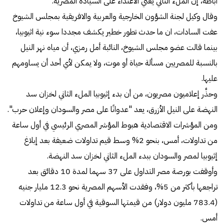
أباظة، إن الملء الثاني يعني الاعتداء على السيادة المصرية.
وقال وكيل لجنة الشؤون الخارجية والعربية والافريقية بمجلس الشيوخ
عفت السادات، ان ما حدث تطور خطير يكشف مجددا سوء نية اثيوبيا،
بينما قالت عضو مجلس الشيوخ، النائبة أمل رمزي، أن مياه نهر النيل
بالنسبة للمصريين مسألة حياة أو موت، ولا يمكن لأي أحد أن يساومهم
عليها.
وحذَّر إعلاميون مصريون، من أن بدء إثيوبيا الملء الثاني لخزان سد
النهضة على النيل الأزرق، يعد "عدوانًا على مصر والسودان وإعلان حرب".
ومن المؤشرات الاقتصادية هبوط المؤشر المصري الرئيسي في أول ساعة
من تداولات، أمس، بنحو 2% وسط قيم تداولات ضعيفة بعد إبلاغ
إثيوبيا لمصر والسودان ببدء الملء الثاني لخزان سد النهضة.
وأوقفت بورصة مصر التداول على 37 سهما لمدة 10 دقائق بعد
تراجعها بأكثر من 5%، وفقدت الأسهم المصرية نحو 12.3 مليار جنيه
(783.4 مليون دولار) من قيمتها السوقية في أول ساعة من تداولات
أمس.