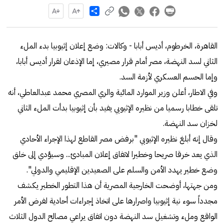
Share
القاهرة، الخرطوم، أديس أبابا - وكالات: وضع إعلان إثيوبيا بدء الملء
الثاني لسد النهضة، مصر أمام قرار مصيري، إما الإذعان لقرار أديس أبابا،
وإما الحسم العسكري لأزمة السد.
وفي الاطار، أعلن وزير الموارد المائية والري المصري محمد عبدالعاطي، أنه
تلقى خطابا رسميا من نظيره الإثيوبي يفيد بأن إثيوبيا بدأت الملء الثاني
لخزان سد النهضة.
وقال إنه أبلغ نظيره الإثيوبي "برفض مصر القاطع لهذا الإجراء الأحادي
الذي يعد خرقا صريحا وخطيرا لاتفاق إعلان المبادئ... وسيؤدي إلى خلق
وضع خطير يهدد الأمن والسلم على الصعيدين الإقليمي والدولي".
ومن جهتها، أوضحت الخارجية المصرية أن هذا التطور الخطير يكشف
مجدداً سوء نية إثيوبيا واصرارها على اتخاذ إجراءات أحادية لفرض الأمر
الواقع وملء وتشغيل سد النهضة دون اتفاق يراعي مصالح الدول الثلاث