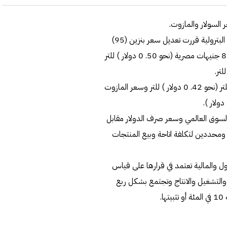
 السولار والمازوت.
واوضحت الوزارة في بيان لها ان لجنة التسعير التلقائي للمنتجات البترولية قررت تعديل سعر بنزين (95)
ليصبح 9 جنيهات مصرية (نحو 57. 0 دولار ) للتر وبنزين (92) 8 جنيهات مصرية (نحو 50. 0 دولار ) للتر
وقال البيان انه تم تثبيت سعر السولار عند 75. 6 جنيه مصري للتر (نحو 42. 0 دولار ) للتر وسعر المازوت
لسوق العالمي وسعر صرف الدولار مقابل
يعتبران أهم مؤثرين ومحددين لتكلفة اتاحة وبيع المنتجات
رول والمالية تعتمد في قرارها على قياس
 والتشغيل والانتاج وتجتمع بشكل ربع
.