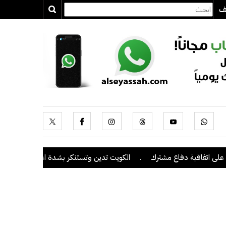
يف
 اتفاقية دفاع مشترك
.
الكويت تدين وتستنكر بشدة اعتداءات ميليشيا ال