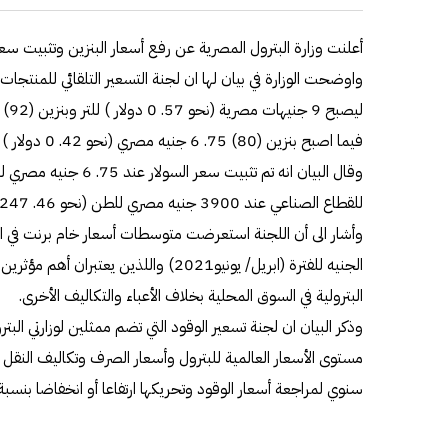
أعلنت وزارة البترول المصرية عن رفع أسعار البنزين وتثبيت سعر
فيما اصبح بنزين (80) 75. 6 جنيه مصري (نحو 42. 0 دولار ) للتر.
للقطاع الصناعي عند 3900 جنيه مصري للطن (نحو 46. 247 دولار ).
وأشار الى أن اللجنة استعرضت متوسطات أسعار خام برنت في ا
الجنيه للفترة (ابريل/ يونيو2021) واللذين 
البترولية في السوق المحلية بخلاف الأعباء والتكاليف الأخرى.
وذكر البيان ان لجنة تسعير الوقود التي تضم ممثلين لوزارتي البت
مستوى الأسعار العالمية للبترول وأسعار الصرف وتكاليف النقل
سنوي لمراجعة أسعار الوقود وتحريكها ارتفاعا أو انخفاضا بنسبة 10 في المئة أو تثبيتها