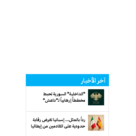
آخر الأخبار
"الداخلية" السورية تحبط
مخططاً إرهابياً لـ"داعش"
يستهدف جهة حكومية في ريف
دمشق
رداً بالمثل... إسبانيا تفرض رقابة
حدودية على القادمين من إيطاليا