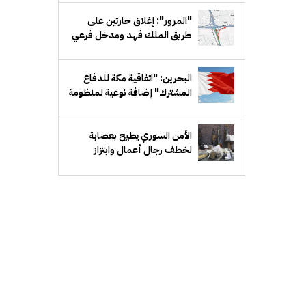
"المرور": إغلاق حارتين على
طريق الملك فهد ومدخل فرعي
مقابل بيان لمدة أسبوع
البحرين: "اتفاقية مكة للدفاع
المشترك" إضافة نوعية لمنظومة
الدفاع الخليجي
الأمن السوري يطيح بعصابة
لخطف رجال أعمال وابتزاز
ذويهم في ريف دمشق