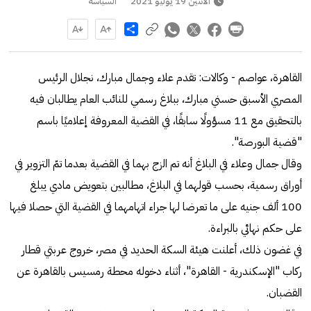
الاثنين 19 يوليو 2021
السياسة
Share
القاهرة، عواصم - وكالات: تقدم علاء وجمال مبارك، نجلال الرئيس
المصري الأسبق حسني مبارك، ببلاغ رسمي للنائب العام يطالبان فيه
بالتحقيق مع 11 مسؤولًا سابقًا، في القضية المعروفة إعلاميًا باسم
"قضية البورصة".
وقال جمال وعلاء في البلاغ أنه تم الزج بهما في القضية بعدما تمّ التزوير في
أوراق رسمية، بحسب قولهما في البلاغ، مطالبين بتعويض مادي يبلغ
100 ألف جنيه على ما تعرضا لها جراء اتهامهما في القضية التي حصلا فيها
على حكم نهائي بالبراءة.
في غضون ذلك، أعلنت هيئة السكة الحديد في مصر، خروج عربتي قطار
ركاب "الإسكندرية - القاهرة"، أثناء دخوله محطة رمسيس بالقاهرة عن
القضبان.